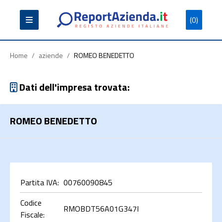
(0)
Partita
Codice
Ragione
Iva
Fiscale
Sociale
Home
/
aziende
/
ROMEO BENEDETTO
Dati dell'impresa trovata:
ROMEO BENEDETTO
Cerca
Partita IVA:
00760090845
Codice
RMOBDT56A01G347I
Fiscale: