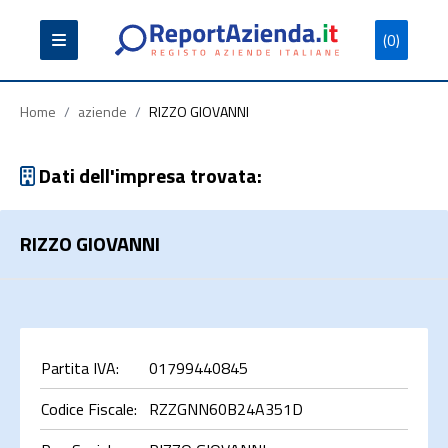
(0)
Partita
Codice
Ragione
Iva
Fiscale
Sociale
Home
/
aziende
/
RIZZO GIOVANNI
Dati dell'impresa trovata:
RIZZO GIOVANNI
Cerca
Partita IVA:
01799440845
Codice Fiscale:
RZZGNN60B24A351D