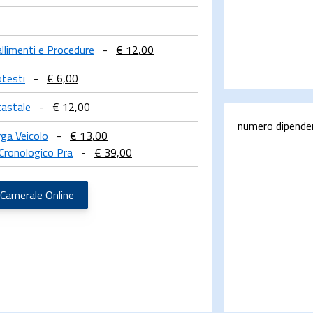
allimenti e Procedure
-
€ 12,00
otesti
-
€ 6,00
tastale
-
€ 12,00
numero dipende
rga Veicolo
-
€ 13,00
Cronologico Pra
-
€ 39,00
 Camerale Online