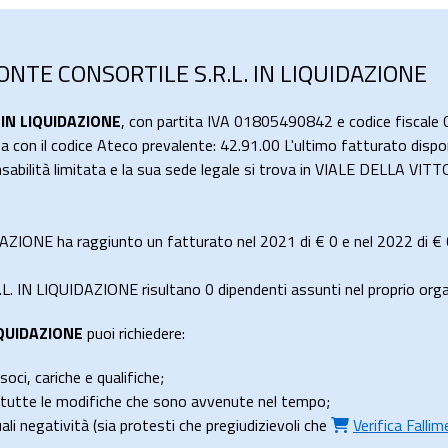
ONTE CONSORTILE S.R.L. IN LIQUIDAZIONE
IN LIQUIDAZIONE
, con partita IVA 01805490842 e codice fiscale
ta con il codice Ateco prevalente: 42.91.00 L'ultimo fatturato dispon
onsabilità limitata e la sua sede legale si trova in VIALE DELLA V
IONE ha raggiunto un fatturato nel 2021 di
€ 0
e nel 2022 di
€ 
IN LIQUIDAZIONE risultano 0 dipendenti assunti nel proprio orga
IQUIDAZIONE
puoi richiedere:
soci, cariche e qualifiche;
e tutte le modifiche che sono avvenute nel tempo;
uali negatività (sia protesti che pregiudizievoli che
Verifica Falli