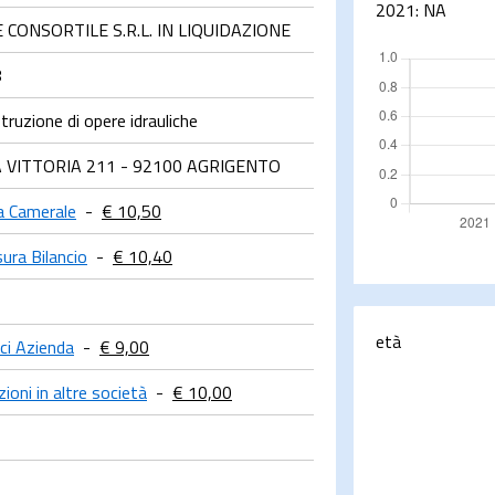
2021:
NA
CONSORTILE S.R.L. IN LIQUIDAZIONE
8
ruzione di opere idrauliche
A VITTORIA 211 - 92100 AGRIGENTO
a Camerale
-
€ 10,50
sura Bilancio
-
€ 10,40
età
ci Azienda
-
€ 9,00
ioni in altre società
-
€ 10,00