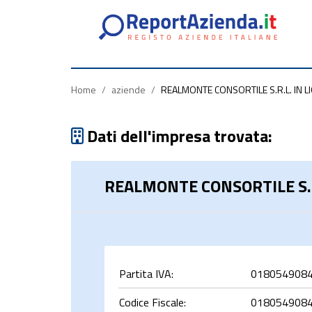
Partita
Codice
Ragione
Iva
Fiscale
Sociale
Home
/
aziende
/
REALMONTE CONSORTILE S.R.L. IN L
Dati dell'impresa trovata:
REALMONTE CONSORTILE S.R
rca
Partita IVA:
018054908
Codice Fiscale:
018054908