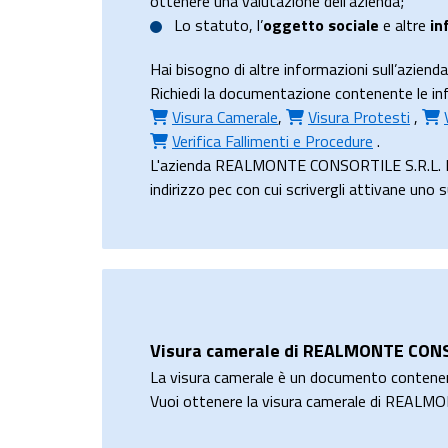
ottenere una valutazione dell’azienda;
Lo
statuto
, l’
oggetto sociale
e altre
in
Hai bisogno di altre informazioni sull’az
Richiedi la documentazione contenente le in
Visura Camerale
,
Visura Protesti
,
Verifica Fallimenti e Procedure
.
L'azienda REALMONTE CONSORTILE S.R.L. IN L
indirizzo pec con cui scrivergli attivane uno 
Visura camerale di REALMONTE CONS
La visura camerale è un documento contene
Vuoi ottenere la visura camerale di REAL