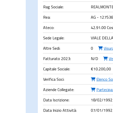
Rag Sociale:
REALMONTE 
Rea:
AG - 12753
Ateco:
42.91.00 Cost
Sede Legale:
VIALE DELL
Altre Sedi:
0
Visur
Fatturato 2023:
N/D
Vi
Capitale Sociale:
€
10.200,00
Verifica Soci:
Elenco So
Aziende Collegate:
Partecipaz
Data Iscrizione:
18/02/1992
Data Inizio Attività:
07/01/1992