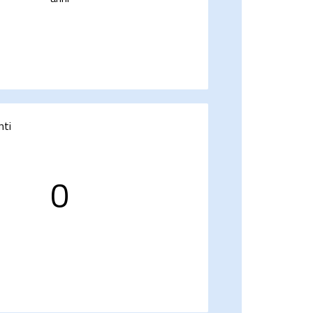
nti
0