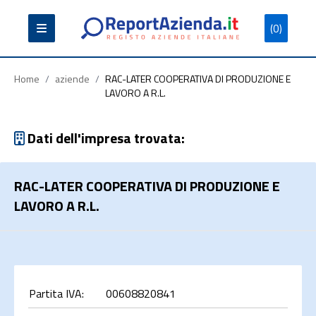
(0)
Partita
Codice
Ragione
Iva
Fiscale
Sociale
Home
/
aziende
/
RAC-LATER COOPERATIVA DI PRODUZIONE E
LAVORO A R.L.
Dati dell'impresa trovata:
Cerca
RAC-LATER COOPERATIVA DI PRODUZIONE E
LAVORO A R.L.
Partita IVA:
00608820841