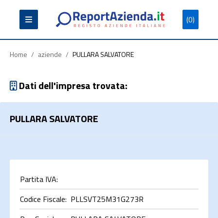
(0)
Partita
Codice
Ragione
Iva
Fiscale
Sociale
Home
/
aziende
/
PULLARA SALVATORE
Dati dell'impresa trovata:
PULLARA SALVATORE
Cerca
Partita IVA:
Codice Fiscale:
PLLSVT25M31G273R