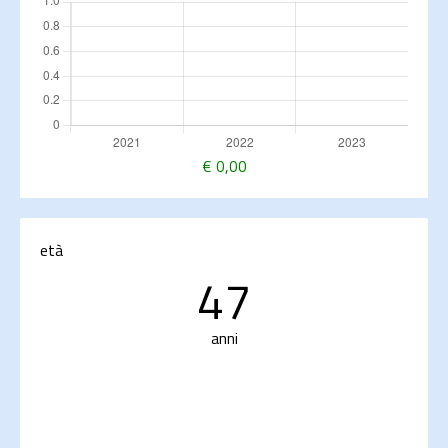
€
0,00
età
47
anni