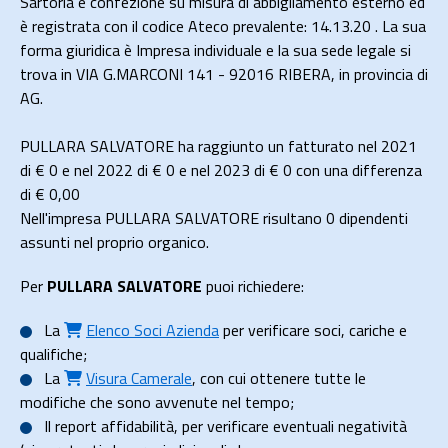
Sartoria e confezione su misura di abbigliamento esterno ed
è registrata con il codice Ateco prevalente: 14.13.20 . La sua
forma giuridica è Impresa individuale e la sua sede legale si
trova in VIA G.MARCONI 141 - 92016 RIBERA, in provincia di
AG.
PULLARA SALVATORE ha raggiunto un fatturato nel 2021
di
€ 0
e nel 2022 di
€ 0
e nel 2023 di
€ 0
con una differenza
di €
0,00
Nell'impresa PULLARA SALVATORE risultano 0 dipendenti
assunti nel proprio organico.
Per
PULLARA SALVATORE
puoi richiedere:
La
Elenco Soci Azienda
per verificare soci, cariche e
qualifiche;
La
Visura Camerale
, con cui ottenere tutte le
modifiche che sono avvenute nel tempo;
Il
report affidabilità
, per verificare eventuali negatività