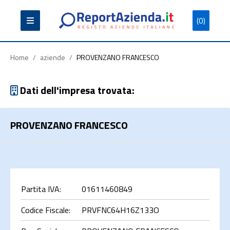
(0)
Partita
Codice
Ragione
Iva
Fiscale
Sociale
Home
/
aziende
/
PROVENZANO FRANCESCO
Dati dell'impresa trovata:
PROVENZANO FRANCESCO
Cerca
Partita IVA:
01611460849
Codice Fiscale:
PRVFNC64H16Z133O