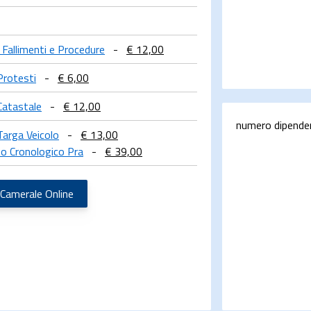
a Fallimenti e Procedure
-
€ 12,00
Protesti
-
€ 6,00
Catastale
-
€ 12,00
numero dipende
Targa Veicolo
-
€ 13,00
o Cronologico Pra
-
€ 39,00
 Camerale Online