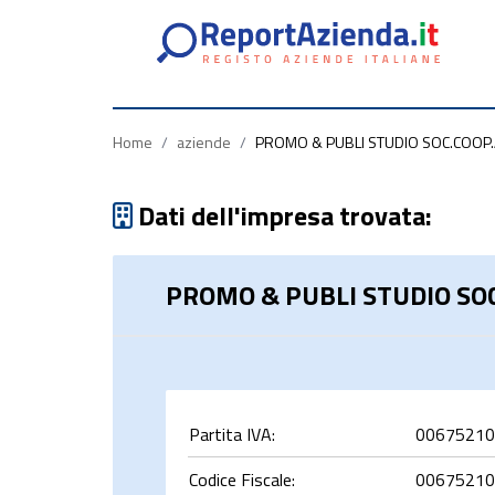
Partita
Codice
Ragione
Iva
Fiscale
Sociale
Home
/
aziende
/
PROMO & PUBLI STUDIO SOC.COOP.
Dati dell'impresa trovata:
PROMO & PUBLI STUDIO SOC
rca
Partita IVA:
00675210
Codice Fiscale:
00675210