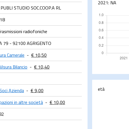
2021:
NA
PUBLI STUDIO SOC.COOP.A RL
018
rasmissioni radiofoniche
CA 79 - 92100 AGRIGENTO
sura Camerale
-
€ 10,50
Visura Bilancio
-
€ 10,40
età
Soci Azienda
-
€ 9,00
pazioni in altre società
-
€ 10,00
82