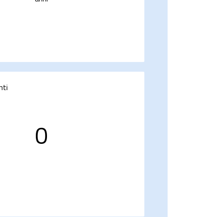
nti
0