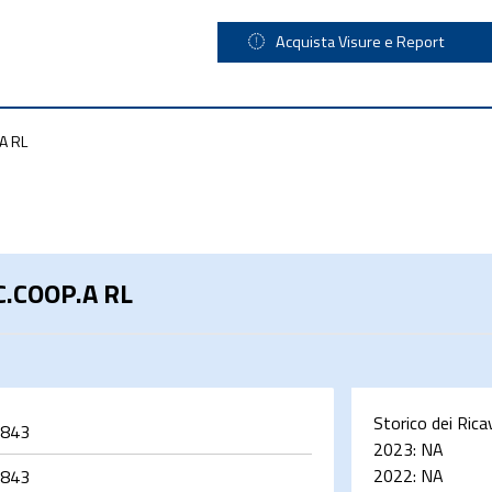
Acquista Visure e Report
A RL
.COOP.A RL
Storico dei Rica
843
2023:
NA
2022:
NA
843