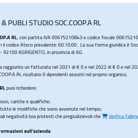
 & PUBLI STUDIO SOC.COOP.A RL
OP.A RL
, con partita IVA 00675210843 e codice fiscale 00675210
 il codice Ateco prevalente: 60.10.00 . La sua forma giuridica è Soc
9 - 92100 AGRIGENTO, in provincia di AG.
aggiunto un fatturato nel 2021 di
€ 0
e nel 2022 di
€ 0
e nel 20
P.A RL risultano 0 dipendenti assunti nel proprio organico.
 RL
puoi richiedere:
soci, cariche e qualifiche;
e tutte le modifiche che sono avvenute nel tempo;
uali negatività (sia protesti che pregiudizievoli che
Verifica Falli
formazioni sull’azienda
.