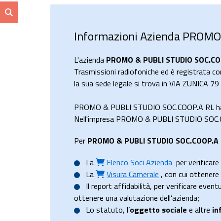
Informazioni Azienda PROMO
L'azienda
PROMO & PUBLI STUDIO SOC.CO
Trasmissioni radiofoniche ed è registrata con
la sua sede legale si trova in VIA ZUNICA 7
PROMO & PUBLI STUDIO SOC.COOP.A RL ha r
Nell'impresa PROMO & PUBLI STUDIO SOC.COO
Per
PROMO & PUBLI STUDIO SOC.COOP.A
La
Elenco Soci Azienda
per verificare 
La
Visura Camerale
, con cui ottener
Il
report affidabilità
, per verificare event
ottenere una valutazione dell’azienda;
Lo
statuto
, l’
oggetto sociale
e altre
in