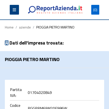
(0)
Partita
Codice
Ragione
Iva
Fiscale
Sociale
Home
/
aziende
/
PIOGGIA PIETRO MARTINO
Dati dell'impresa trovata:
PIOGGIA PIETRO MARTINO
Cerca
Partita
01704020849
IVA:
Codice
PGGPRM69M20E986W