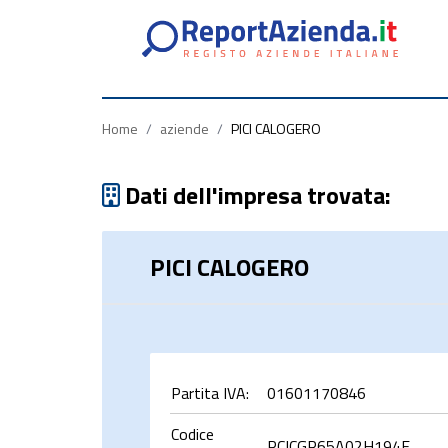
Partita
Codice
Ragione
Iva
Fiscale
Sociale
Home
/
aziende
/
PICI CALOGERO
Dati dell'impresa trovata:
PICI CALOGERO
rca
Partita IVA:
01601170846
Codice
PCICGR65A02H194F