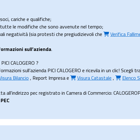
soci, cariche e qualifiche;
e tutte le modifiche che sono avvenute nel tempo;
uali negatività (sia protesti che pregiudizievoli che
Verifica Falli
formazioni sull’azienda
.
nda PICI CALOGERO ?
rmazioni sull’azienda PICI CALOGERO e ricevila in un clic! Scegli tr
Visura Bilancio
,
Report Impresa
e
Visura Catastale
,
Elenco S
a all'indirizzo pec registrato in Camera di Commercio: CALOGEROPI
a
PEC