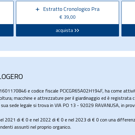
Estratto Cronologico Pra
€ 39,00
acquista
ALOGERO
 01601170846 e codice fiscale PCICGR65A02H194F, ha come attivit
oltura; macchine e attrezzature per il giardinaggio ed è registrata c
la sua sede legale si trova in VIA PO 13 - 92029 RAVANUSA, in provi
el 2021 di
€ 0
e nel 2022 di
€ 0
e nel 2023 di
€ 0
con una differen
denti assunti nel proprio organico.