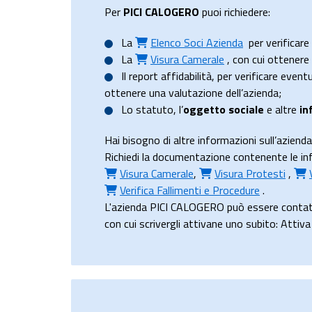
Per
PICI CALOGERO
puoi richiedere:
La
Elenco Soci Azienda
per verificare 
La
Visura Camerale
, con cui ottener
Il
report affidabilità
, per verificare event
ottenere una valutazione dell’azienda;
Lo
statuto
, l’
oggetto sociale
e altre
in
Hai bisogno di altre informazioni sull’azie
Richiedi la documentazione contenente le info
Visura Camerale
,
Visura Protesti
,
Verifica Fallimenti e Procedure
.
L'azienda PICI CALOGERO può essere contatt
con cui scrivergli attivane uno subito: Attiv