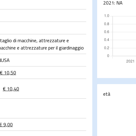
2021:
NA
aglio di macchine, attrezzature e
macchine e attrezzature per il giardinaggio
NUSA
€ 10,50
-
€ 10,40
età
€ 9,00