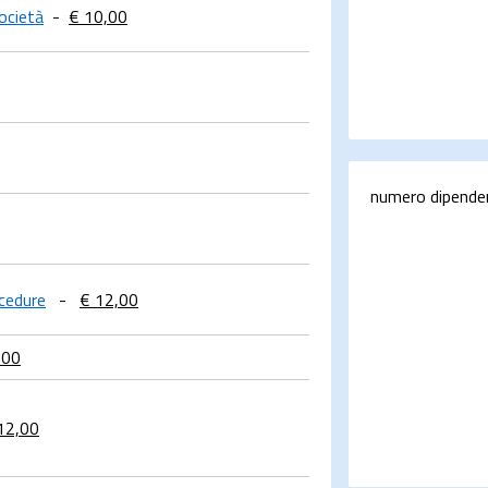
società
-
€ 10,00
numero dipende
ocedure
-
€ 12,00
,00
12,00