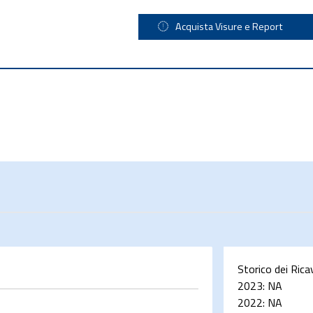
Acquista Visure e Report
Storico dei Rica
2023:
NA
2022:
NA