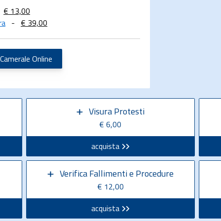
€ 13,00
ra
-
€ 39,00
 Camerale Online
Visura Protesti
€ 6,00
acquista
Verifica Fallimenti e Procedure
€ 12,00
acquista