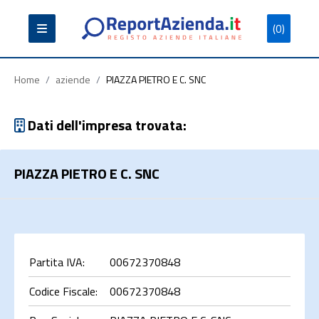
(0)
Partita
Codice
Ragione
Iva
Fiscale
Sociale
Home
/
aziende
/
PIAZZA PIETRO E C. SNC
Dati dell'impresa trovata:
PIAZZA PIETRO E C. SNC
Cerca
Partita IVA:
00672370848
Codice Fiscale:
00672370848