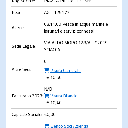
Rag Sociale:
PIAZZA PIETRO E C. SNC
Rea:
AG - 125177
03.11.00 Pesca in acque marine e
Ateco:
lagunari e servizi connessi
VIA ALDO MORO 128/A - 92019
Sede Legale:
SCIACCA
0
Altre Sedi:
Visura Camerale
€ 10,50
N/D
Fatturato 2023:
Visura Bilancio
€ 10,40
Capitale Sociale:
€
0,00
Elenco Soci Azienda