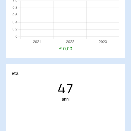
€
0,00
età
47
anni