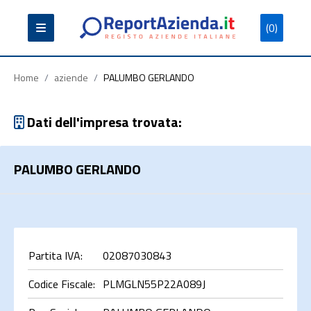
(0)
Partita
Codice
Ragione
Iva
Fiscale
Sociale
Home
/
aziende
/
PALUMBO GERLANDO
Dati dell'impresa trovata:
PALUMBO GERLANDO
Cerca
Partita IVA:
02087030843
Codice Fiscale:
PLMGLN55P22A089J