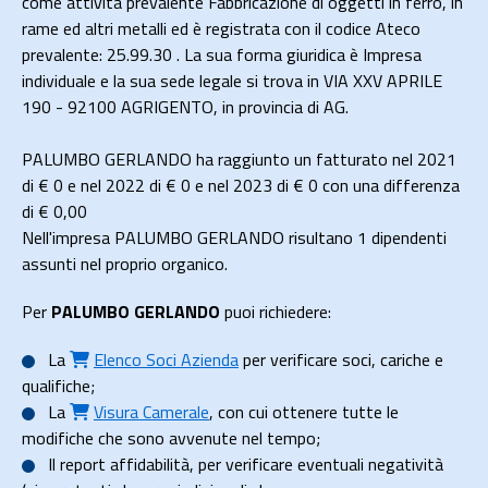
come attività prevalente Fabbricazione di oggetti in ferro, in
rame ed altri metalli ed è registrata con il codice Ateco
prevalente: 25.99.30 . La sua forma giuridica è Impresa
individuale e la sua sede legale si trova in VIA XXV APRILE
190 - 92100 AGRIGENTO, in provincia di AG.
PALUMBO GERLANDO ha raggiunto un fatturato nel 2021
di
€ 0
e nel 2022 di
€ 0
e nel 2023 di
€ 0
con una differenza
di €
0,00
Nell'impresa PALUMBO GERLANDO risultano 1 dipendenti
assunti nel proprio organico.
Per
PALUMBO GERLANDO
puoi richiedere:
La
Elenco Soci Azienda
per verificare soci, cariche e
qualifiche;
La
Visura Camerale
, con cui ottenere tutte le
modifiche che sono avvenute nel tempo;
Il
report affidabilità
, per verificare eventuali negatività