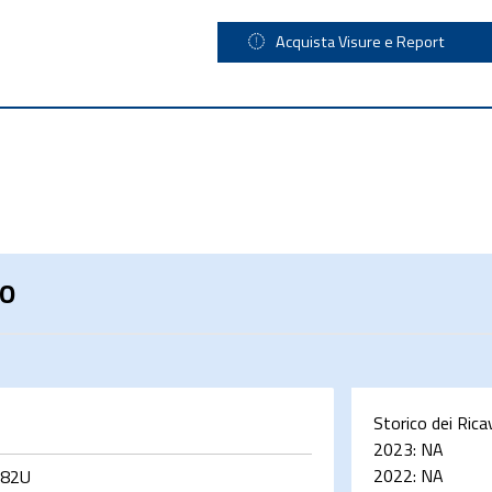
Acquista Visure e Report
LO
Storico dei Rica
2023:
NA
2022:
NA
282U