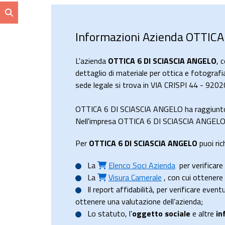
Informazioni Azienda OTTICA
L'azienda
OTTICA 6 DI SCIASCIA ANGELO
, 
dettaglio di materiale per ottica e fotografi
sede legale si trova in VIA CRISPI 44 - 92
OTTICA 6 DI SCIASCIA ANGELO ha raggiunto
Nell'impresa OTTICA 6 DI SCIASCIA ANGELO ri
Per
OTTICA 6 DI SCIASCIA ANGELO
puoi ric
La
Elenco Soci Azienda
per verificare 
La
Visura Camerale
, con cui ottener
Il
report affidabilità
, per verificare event
ottenere una valutazione dell’azienda;
Lo
statuto
, l’
oggetto sociale
e altre
in