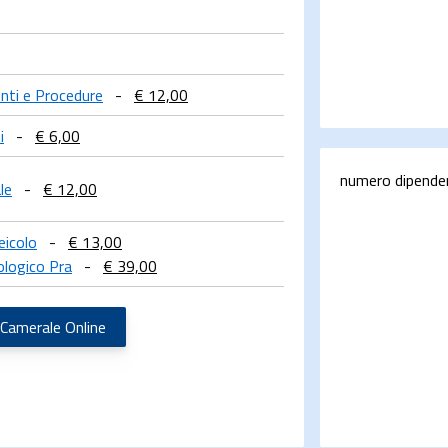
enti e Procedure
-
€ 12,00
i
-
€ 6,00
numero dipende
le
-
€ 12,00
eicolo
-
€ 13,00
ologico Pra
-
€ 39,00
 Camerale Online