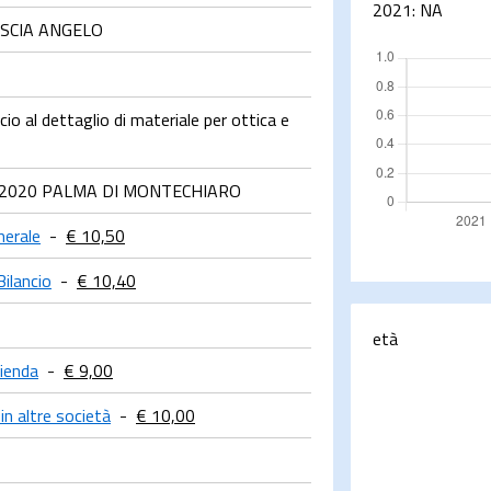
2021:
NA
ASCIA ANGELO
o al dettaglio di materiale per ottica e
- 92020 PALMA DI MONTECHIARO
merale
-
€ 10,50
Bilancio
-
€ 10,40
età
ienda
-
€ 9,00
in altre società
-
€ 10,00