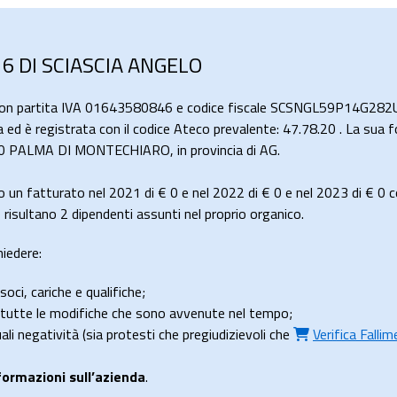
 6 DI SCIASCIA ANGELO
con partita IVA 01643580846 e codice fiscale SCSNGL59P14G282U,
a ed è registrata con il codice Ateco prevalente: 47.78.20 . La sua f
020 PALMA DI MONTECHIARO, in provincia di AG.
 un fatturato nel 2021 di
€ 0
e nel 2022 di
€ 0
e nel 2023 di
€ 0
c
sultano 2 dipendenti assunti nel proprio organico.
hiedere:
soci, cariche e qualifiche;
e tutte le modifiche che sono avvenute nel tempo;
uali negatività (sia protesti che pregiudizievoli che
Verifica Falli
formazioni sull’azienda
.