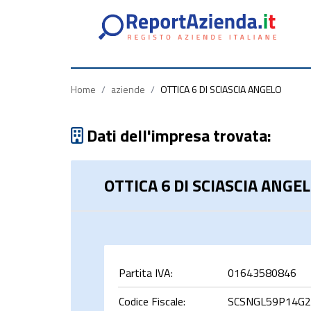
Partita
Codice
Ragione
Iva
Fiscale
Sociale
Home
/
aziende
/
OTTICA 6 DI SCIASCIA ANGELO
Dati dell'impresa trovata:
OTTICA 6 DI SCIASCIA ANGE
rca
Partita IVA:
01643580846
Codice Fiscale:
SCSNGL59P14G