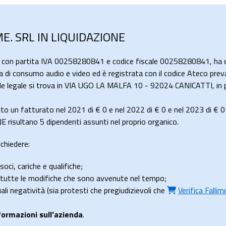
ME. SRL IN LIQUIDAZIONE
, con partita IVA 00258280841 e codice fiscale 00258280841, ha 
ica di consumo audio e video ed è registrata con il codice Ateco prev
ede legale si trova in VIA UGO LA MALFA 10 - 92024 CANICATTI, in p
to un fatturato nel 2021 di
€ 0
e nel 2022 di
€ 0
e nel 2023 di
€ 0
risultano 5 dipendenti assunti nel proprio organico.
ichiedere:
soci, cariche e qualifiche;
e tutte le modifiche che sono avvenute nel tempo;
uali negatività (sia protesti che pregiudizievoli che
Verifica Falli
formazioni sull’azienda
.