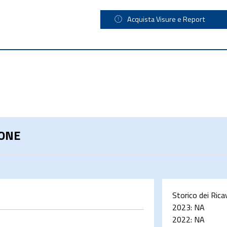
Acquista Visure e Report
IONE
Storico dei Rica
2023:
NA
2022:
NA