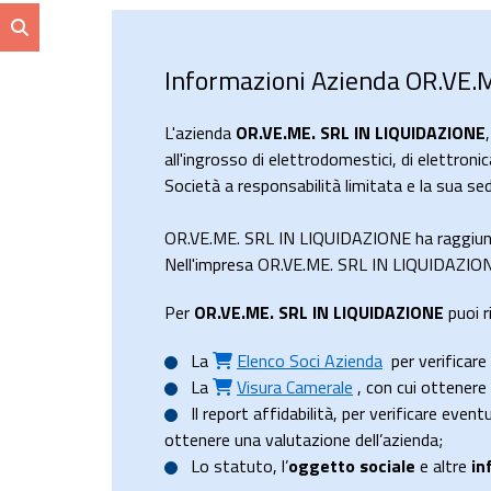
Informazioni Azienda OR.VE.
L'azienda
OR.VE.ME. SRL IN LIQUIDAZIONE
all'ingrosso di elettrodomestici, di elettron
Società a responsabilità limitata e la sua s
OR.VE.ME. SRL IN LIQUIDAZIONE ha raggiun
Nell'impresa OR.VE.ME. SRL IN LIQUIDAZIONE 
Per
OR.VE.ME. SRL IN LIQUIDAZIONE
puoi r
La
Elenco Soci Azienda
per verificare 
La
Visura Camerale
, con cui ottener
Il
report affidabilità
, per verificare event
ottenere una valutazione dell’azienda;
Lo
statuto
, l’
oggetto sociale
e altre
in