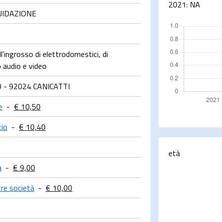
2021:
NA
QUIDAZIONE
'ingrosso di elettrodomestici, di
 audio e video
 - 92024 CANICATTI
e
-
€ 10,50
cio
-
€ 10,40
età
a
-
€ 9,00
tre società
-
€ 10,00