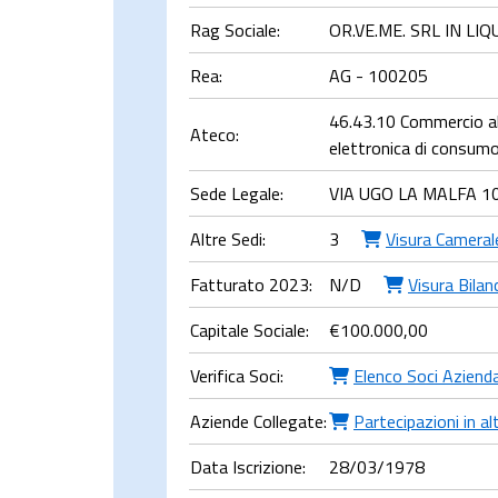
Rag Sociale:
OR.VE.ME. SRL IN LI
Rea:
AG - 100205
46.43.10 Commercio all
Ateco:
elettronica di consumo
Sede Legale:
VIA UGO LA MALFA 10
Altre Sedi:
3
Visura Cameral
Fatturato 2023:
N/D
Visura Bilan
Capitale Sociale:
€
100.000,00
Verifica Soci:
Elenco Soci Aziend
Aziende Collegate:
Partecipazioni in al
Data Iscrizione:
28/03/1978