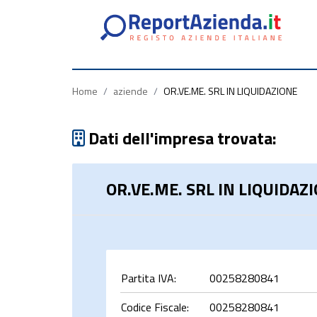
Partita
Codice
Ragione
Iva
Fiscale
Sociale
Home
/
aziende
/
OR.VE.ME. SRL IN LIQUIDAZIONE
Dati dell'impresa trovata:
OR.VE.ME. SRL IN LIQUIDAZ
rca
Partita IVA:
00258280841
Codice Fiscale:
00258280841