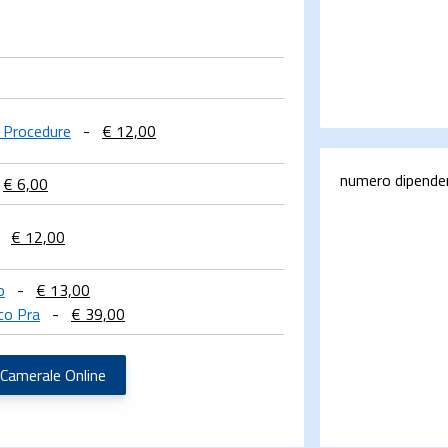
e Procedure
-
€ 12,00
numero dipende
€ 6,00
€ 12,00
o
-
€ 13,00
co Pra
-
€ 39,00
 Camerale Online