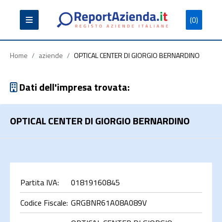
(0)
Partita
Codice
Ragione
Iva
Fiscale
Sociale
Home
/
aziende
/
OPTICAL CENTER DI GIORGIO BERNARDINO
Dati dell'impresa trovata:
OPTICAL CENTER DI GIORGIO BERNARDINO
Cerca
Partita IVA:
01819160845
Codice Fiscale:
GRGBNR61A08A089V