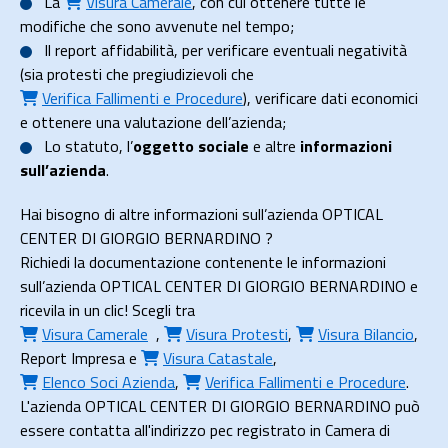
La
Visura Camerale
, con cui ottenere tutte le
modifiche che sono avvenute nel tempo;
Il
report affidabilità
, per verificare eventuali negatività
(sia protesti che pregiudizievoli che
Verifica Fallimenti e Procedure
), verificare dati economici
e ottenere una valutazione dell’azienda;
Lo
statuto
, l’
oggetto sociale
e altre
informazioni
sull’azienda
.
Hai bisogno di altre informazioni sull’azienda OPTICAL
CENTER DI GIORGIO BERNARDINO ?
Richiedi la documentazione contenente le informazioni
sull’azienda OPTICAL CENTER DI GIORGIO BERNARDINO e
ricevila in un clic! Scegli tra
Visura Camerale
,
Visura Protesti
,
Visura Bilancio
,
Report Impresa
e
Visura Catastale
,
Elenco Soci Azienda
,
Verifica Fallimenti e Procedure
.
L'azienda OPTICAL CENTER DI GIORGIO BERNARDINO può
essere contatta all'indirizzo pec registrato in Camera di