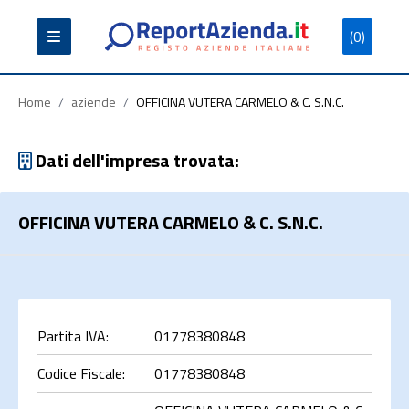
(0)
Partita
Codice
Ragione
Iva
Fiscale
Sociale
Home
/
aziende
/
OFFICINA VUTERA CARMELO & C. S.N.C.
Dati dell'impresa trovata:
OFFICINA VUTERA CARMELO & C. S.N.C.
Cerca
Partita IVA:
01778380848
Codice Fiscale:
01778380848