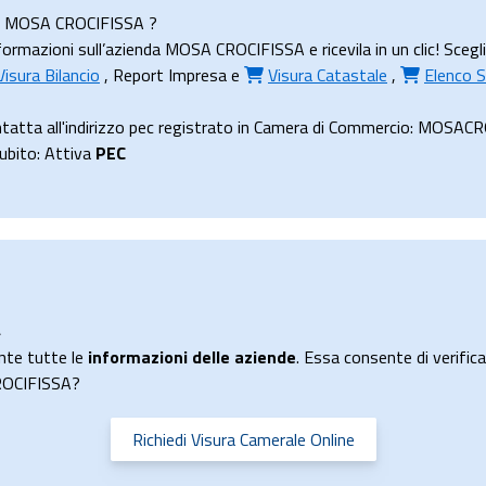
nda MOSA CROCIFISSA ?
ormazioni sull’azienda MOSA CROCIFISSA e ricevila in un clic! Scegl
Visura Bilancio
,
Report Impresa
e
Visura Catastale
,
Elenco S
atta all'indirizzo pec registrato in Camera di Commercio: MOSAC
subito: Attiva
PEC
A
nte tutte le
informazioni delle aziende
. Essa consente di verificar
CROCIFISSA?
Richiedi Visura Camerale Online