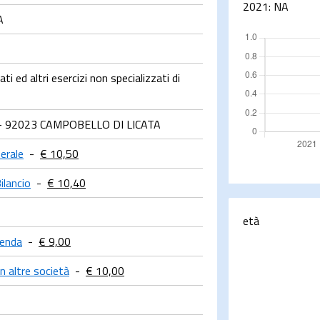
2021:
NA
A
i ed altri esercizi non specializzati di
- 92023 CAMPOBELLO DI LICATA
erale
-
€ 10,50
ilancio
-
€ 10,40
età
ienda
-
€ 9,00
in altre società
-
€ 10,00