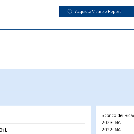
Acquista Visure e Report
Storico dei Rica
2023:
NA
2022:
NA
81L