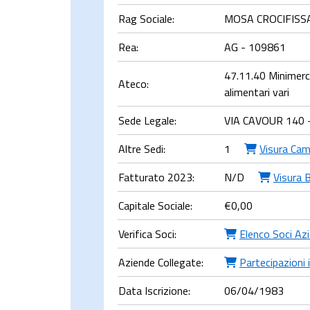
Rag Sociale:
MOSA CROCIFISS
Rea:
AG - 109861
47.11.40 Minimercat
Ateco:
alimentari vari
Sede Legale:
VIA CAVOUR 140 
Altre Sedi:
1
Visura Cam
Fatturato 2023:
N/D
Visura B
Capitale Sociale:
€
0,00
Verifica Soci:
Elenco Soci Az
Aziende Collegate:
Partecipazioni 
Data Iscrizione:
06/04/1983