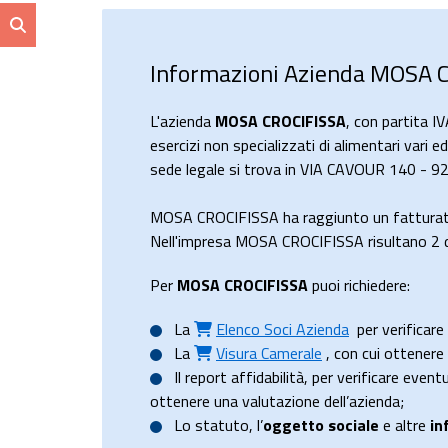
Informazioni Azienda MOSA 
L'azienda
MOSA CROCIFISSA
, con partita 
esercizi non specializzati di alimentari vari 
sede legale si trova in VIA CAVOUR 140 - 9
MOSA CROCIFISSA ha raggiunto un fatturat
Nell'impresa MOSA CROCIFISSA risultano 2 di
Per
MOSA CROCIFISSA
puoi richiedere:
La
Elenco Soci Azienda
per verificare 
La
Visura Camerale
, con cui ottener
Il
report affidabilità
, per verificare event
ottenere una valutazione dell’azienda;
Lo
statuto
, l’
oggetto sociale
e altre
in