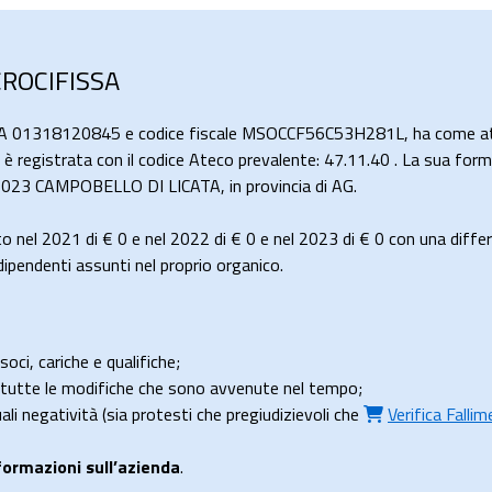
CROCIFISSA
IVA 01318120845 e codice fiscale MSOCCF56C53H281L, ha come atti
ed è registrata con il codice Ateco prevalente: 47.11.40 . La sua form
2023 CAMPOBELLO DI LICATA, in provincia di AG.
o nel 2021 di
€ 0
e nel 2022 di
€ 0
e nel 2023 di
€ 0
con una diffe
pendenti assunti nel proprio organico.
soci, cariche e qualifiche;
e tutte le modifiche che sono avvenute nel tempo;
uali negatività (sia protesti che pregiudizievoli che
Verifica Falli
formazioni sull’azienda
.