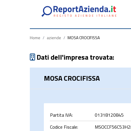
Partita
Codice
Ragione
Iva
Fiscale
Sociale
Home
/
aziende
/
MOSA CROCIFISSA
Dati dell'impresa trovata:
MOSA CROCIFISSA
rca
Partita IVA:
01318120845
Codice Fiscale:
MSOCCF56C53H2