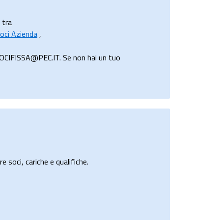
i tra
oci Azienda
,
ROCIFISSA@PEC.IT. Se non hai un tuo
e soci, cariche e qualifiche.