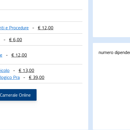
enti e Procedure
-
€ 12,00
-
€ 6,00
numero dipende
le
-
€ 12,00
icolo
-
€ 13,00
logico Pra
-
€ 39,00
 Camerale Online