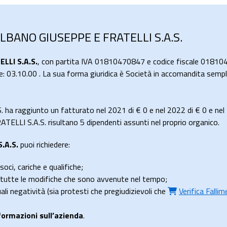
LBANO GIUSEPPE E FRATELLI S.A.S.
LI S.A.S.
, con partita IVA 01810470847 e codice fiscale 01810
e: 03.10.00 . La sua forma giuridica è Società in accomandita sempl
a raggiunto un fatturato nel 2021 di
€ 0
e nel 2022 di
€ 0
e nel
LI S.A.S. risultano 5 dipendenti assunti nel proprio organico.
.A.S.
puoi richiedere:
soci, cariche e qualifiche;
e tutte le modifiche che sono avvenute nel tempo;
uali negatività (sia protesti che pregiudizievoli che
Verifica Falli
formazioni sull’azienda
.