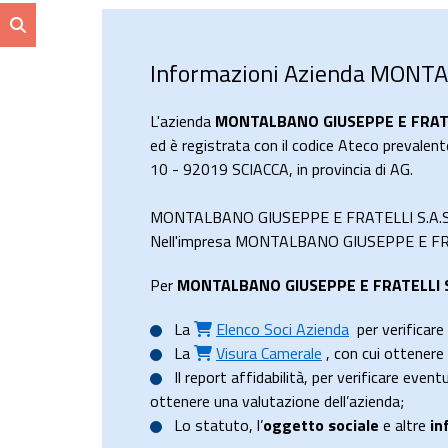
Informazioni Azienda MONTA
L'azienda
MONTALBANO GIUSEPPE E FRATEL
ed è registrata con il codice Ateco prevalent
10 - 92019 SCIACCA, in provincia di AG.
MONTALBANO GIUSEPPE E FRATELLI S.A.S. h
Nell'impresa MONTALBANO GIUSEPPE E FRATEL
Per
MONTALBANO GIUSEPPE E FRATELLI S
La
Elenco Soci Azienda
per verificare 
La
Visura Camerale
, con cui ottener
Il
report affidabilità
, per verificare event
ottenere una valutazione dell’azienda;
Lo
statuto
, l’
oggetto sociale
e altre
in