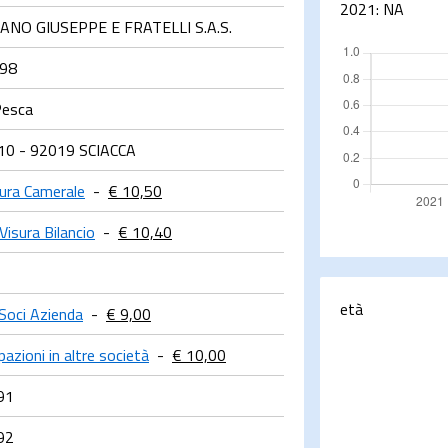
2021:
NA
NO GIUSEPPE E FRATELLI S.A.S.
298
Pesca
10 - 92019 SCIACCA
sura Camerale
-
€ 10,50
Visura Bilancio
-
€ 10,40
età
Soci Azienda
-
€ 9,00
pazioni in altre società
-
€ 10,00
91
92