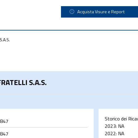
Acquista Visure e Report
.A.S.
ATELLI S.A.S.
Storico dei Rica
847
2023:
NA
2022:
NA
847