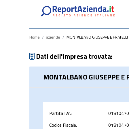
Partita
Codice
Ragione
Iva
Fiscale
Sociale
Home
/
aziende
/
MONTALBANO GIUSEPPE E FRATELLI S
Dati dell'impresa trovata:
MONTALBANO GIUSEPPE E FR
rca
Partita IVA:
01810470
Codice Fiscale:
01810470