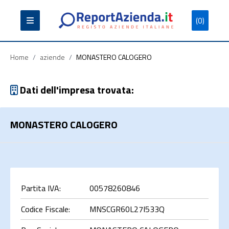
(0)
Partita
Codice
Ragione
Iva
Fiscale
Sociale
Home
/
aziende
/
MONASTERO CALOGERO
Dati dell'impresa trovata:
MONASTERO CALOGERO
Cerca
Partita IVA:
00578260846
Codice Fiscale:
MNSCGR60L27I533Q