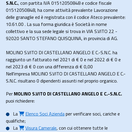
S.N.C.
, con partita IVA 01512050848 e codice fiscale
01512050848, ha come attività prevalente Lavorazione
delle granaglie ed è registrata con il codice Ateco prevalente:
10.61.00 . La sua forma giuridica è Società in nome
collettivo e la sua sede legale si trova in VIA S.VITO 22 -
92020 SANTO STEFANO QUISQUINA, in provincia di AG.
MOLINO S.VITO DI CASTELLANO ANGELO E C.-S.N.C. ha
raggiunto un fatturato nel 2021 di
€ 0
e nel 2022 di
€ 0
e
nel 2023 di
€ 0
con una differenza di €
0,00
Nell'impresa MOLINO S.VITO DI CASTELLANO ANGELO E C.-
S.N.C. risultano 0 dipendenti assunti nel proprio organico.
Per
MOLINO S.VITO DI CASTELLANO ANGELO E C.-S.N.C.
puoi richiedere:
La
Elenco Soci Azienda
per verificare soci, cariche e
qualifiche;
La
Visura Camerale
, con cui ottenere tutte le