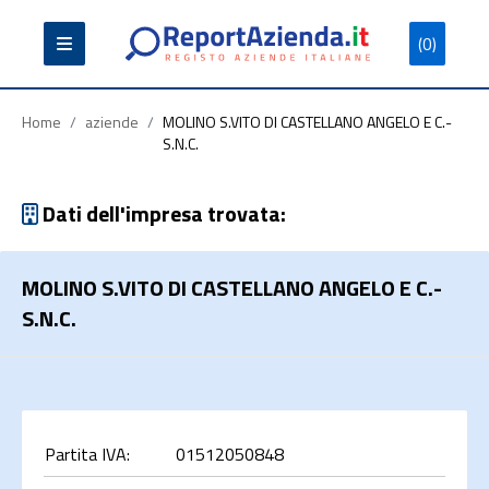
(0)
Partita
Codice
Ragione
Iva
Fiscale
Sociale
Home
/
aziende
/
MOLINO S.VITO DI CASTELLANO ANGELO E C.-
S.N.C.
Dati dell'impresa trovata:
Cerca
MOLINO S.VITO DI CASTELLANO ANGELO E C.-
S.N.C.
Partita IVA:
01512050848