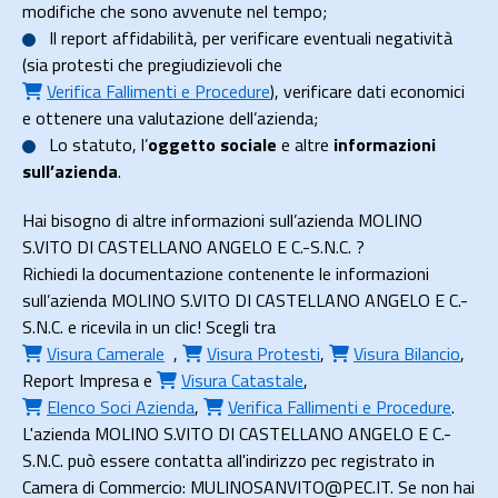
modifiche che sono avvenute nel tempo;
Il
report affidabilità
, per verificare eventuali negatività
(sia protesti che pregiudizievoli che
Verifica Fallimenti e Procedure
), verificare dati economici
e ottenere una valutazione dell’azienda;
Lo
statuto
, l’
oggetto sociale
e altre
informazioni
sull’azienda
.
Hai bisogno di altre informazioni sull’azienda MOLINO
S.VITO DI CASTELLANO ANGELO E C.-S.N.C. ?
Richiedi la documentazione contenente le informazioni
sull’azienda MOLINO S.VITO DI CASTELLANO ANGELO E C.-
S.N.C. e ricevila in un clic! Scegli tra
Visura Camerale
,
Visura Protesti
,
Visura Bilancio
,
Report Impresa
e
Visura Catastale
,
Elenco Soci Azienda
,
Verifica Fallimenti e Procedure
.
L'azienda MOLINO S.VITO DI CASTELLANO ANGELO E C.-
S.N.C. può essere contatta all'indirizzo pec registrato in
Camera di Commercio: MULINOSANVITO@PEC.IT. Se non hai