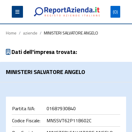
(0)
Partita
Codice
Ragione
Iva
Fiscale
Sociale
Home
/
aziende
/
MINISTERI SALVATORE ANGELO
Dati dell'impresa trovata:
MINISTERI SALVATORE ANGELO
Cerca
Partita IVA:
01687930840
Codice Fiscale:
MNSSVT62P11B602C