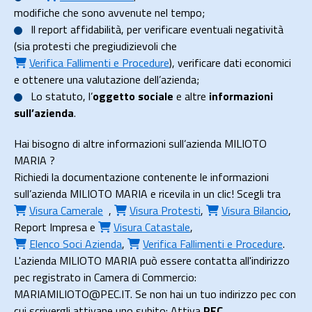
modifiche che sono avvenute nel tempo;
Il
report affidabilità
, per verificare eventuali negatività
(sia protesti che pregiudizievoli che
Verifica Fallimenti e Procedure
), verificare dati economici
e ottenere una valutazione dell’azienda;
Lo
statuto
, l’
oggetto sociale
e altre
informazioni
sull’azienda
.
Hai bisogno di altre informazioni sull’azienda MILIOTO
MARIA ?
Richiedi la documentazione contenente le informazioni
sull’azienda MILIOTO MARIA e ricevila in un clic! Scegli tra
Visura Camerale
,
Visura Protesti
,
Visura Bilancio
,
Report Impresa
e
Visura Catastale
,
Elenco Soci Azienda
,
Verifica Fallimenti e Procedure
.
L'azienda MILIOTO MARIA può essere contatta all'indirizzo
pec registrato in Camera di Commercio:
MARIAMILIOTO@PEC.IT. Se non hai un tuo indirizzo pec con
cui scrivergli attivane uno subito: Attiva
PEC