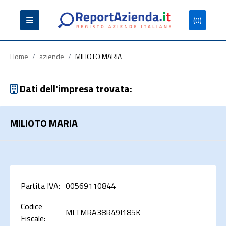
(0)
Partita
Codice
Ragione
Iva
Fiscale
Sociale
Home
/
aziende
/
MILIOTO MARIA
Dati dell'impresa trovata:
MILIOTO MARIA
Cerca
Partita IVA:
00569110844
Codice
MLTMRA38R49I185K
Fiscale: