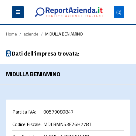
(0)
Partita
Codice
Ragione
Iva
Fiscale
Sociale
Home
/
aziende
/
MIDULLA BENIAMINO
Dati dell'impresa trovata:
MIDULLA BENIAMINO
Cerca
Partita IVA:
00579080847
Codice Fiscale:
MDLBMN53E26H778T