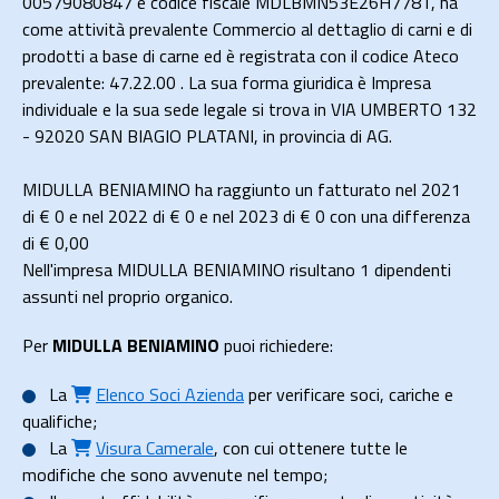
00579080847 e codice fiscale MDLBMN53E26H778T, ha
come attività prevalente Commercio al dettaglio di carni e di
prodotti a base di carne ed è registrata con il codice Ateco
prevalente: 47.22.00 . La sua forma giuridica è Impresa
individuale e la sua sede legale si trova in VIA UMBERTO 132
- 92020 SAN BIAGIO PLATANI, in provincia di AG.
MIDULLA BENIAMINO ha raggiunto un fatturato nel 2021
di
€ 0
e nel 2022 di
€ 0
e nel 2023 di
€ 0
con una differenza
di €
0,00
Nell'impresa MIDULLA BENIAMINO risultano 1 dipendenti
assunti nel proprio organico.
Per
MIDULLA BENIAMINO
puoi richiedere:
La
Elenco Soci Azienda
per verificare soci, cariche e
qualifiche;
La
Visura Camerale
, con cui ottenere tutte le
modifiche che sono avvenute nel tempo;