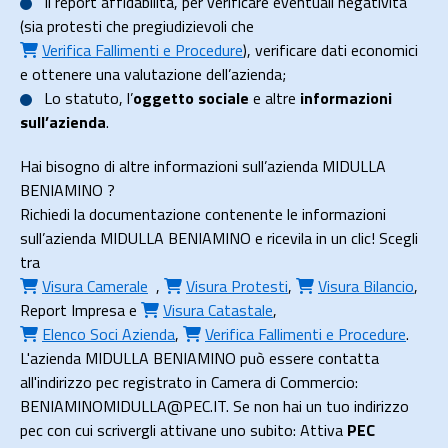
Il
report affidabilità
, per verificare eventuali negatività
(sia protesti che pregiudizievoli che
Verifica Fallimenti e Procedure
), verificare dati economici
e ottenere una valutazione dell’azienda;
Lo
statuto
, l’
oggetto sociale
e altre
informazioni
sull’azienda
.
Hai bisogno di altre informazioni sull’azienda MIDULLA
BENIAMINO ?
Richiedi la documentazione contenente le informazioni
sull’azienda MIDULLA BENIAMINO e ricevila in un clic! Scegli
tra
Visura Camerale
,
Visura Protesti
,
Visura Bilancio
,
Report Impresa
e
Visura Catastale
,
Elenco Soci Azienda
,
Verifica Fallimenti e Procedure
.
L'azienda MIDULLA BENIAMINO può essere contatta
all'indirizzo pec registrato in Camera di Commercio:
BENIAMINOMIDULLA@PEC.IT. Se non hai un tuo indirizzo
pec con cui scrivergli attivane uno subito: Attiva
PEC