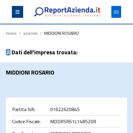
(0)
Partita
Codice
Ragione
Iva
Fiscale
Sociale
Home
/
aziende
/
MIDDIONI ROSARIO
Dati dell'impresa trovata:
MIDDIONI ROSARIO
Cerca
Partita IVA:
01622620845
Codice Fiscale:
MDDRSR61L14B520R