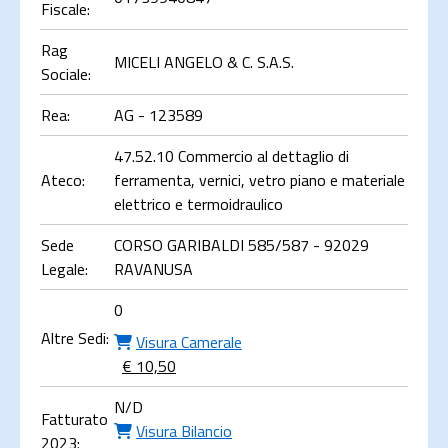
Fiscale:
Rag
MICELI ANGELO & C. S.A.S.
Sociale:
Rea:
AG - 123589
47.52.10 Commercio al dettaglio di
Ateco:
ferramenta, vernici, vetro piano e materiale
elettrico e termoidraulico
Sede
CORSO GARIBALDI 585/587 - 92029
Legale:
RAVANUSA
0
Altre Sedi:
Visura Camerale
€ 10,50
N/D
Fatturato
Visura Bilancio
2023: