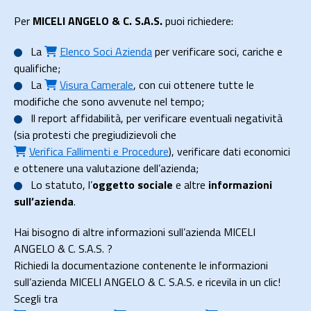
Per
MICELI ANGELO & C. S.A.S.
puoi richiedere:
La
Elenco Soci Azienda
per verificare soci, cariche e
qualifiche;
La
Visura Camerale
, con cui ottenere tutte le
modifiche che sono avvenute nel tempo;
Il
report affidabilità
, per verificare eventuali negatività
(sia protesti che pregiudizievoli che
Verifica Fallimenti e Procedure
), verificare dati economici
e ottenere una valutazione dell’azienda;
Lo
statuto
, l’
oggetto sociale
e altre
informazioni
sull’azienda
.
Hai bisogno di altre informazioni sull’azienda MICELI
ANGELO & C. S.A.S. ?
Richiedi la documentazione contenente le informazioni
sull’azienda MICELI ANGELO & C. S.A.S. e ricevila in un clic!
Scegli tra