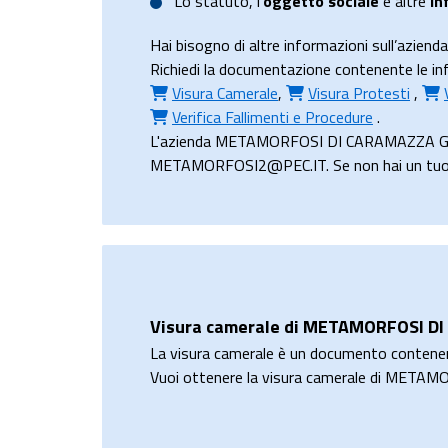
Lo
statuto
, l’
oggetto sociale
e altre
in
Hai bisogno di altre informazioni sull’a
Richiedi la documentazione contenente le i
Visura Camerale
,
Visura Protesti
,
Verifica Fallimenti e Procedure
.
L'azienda METAMORFOSI DI CARAMAZZA GAETAN
METAMORFOSI2@PEC.IT. Se non hai un tuo ind
Visura camerale di METAMORFOSI DI
La visura camerale è un documento contene
Vuoi ottenere la visura camerale di MET