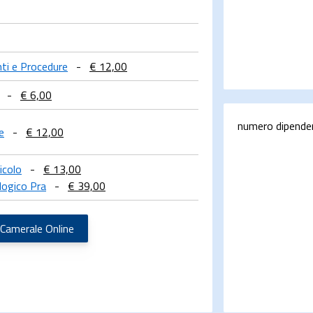
nti e Procedure
-
€ 12,00
-
€ 6,00
numero dipende
e
-
€ 12,00
icolo
-
€ 13,00
logico Pra
-
€ 39,00
 Camerale Online