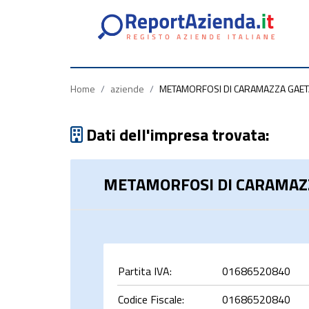
Partita
Codice
Ragione
Iva
Fiscale
Sociale
Home
/
aziende
/
METAMORFOSI DI CARAMAZZA GAETAN
Dati dell'impresa trovata:
METAMORFOSI DI CARAMAZZA
rca
Partita IVA:
01686520840
Codice Fiscale:
01686520840