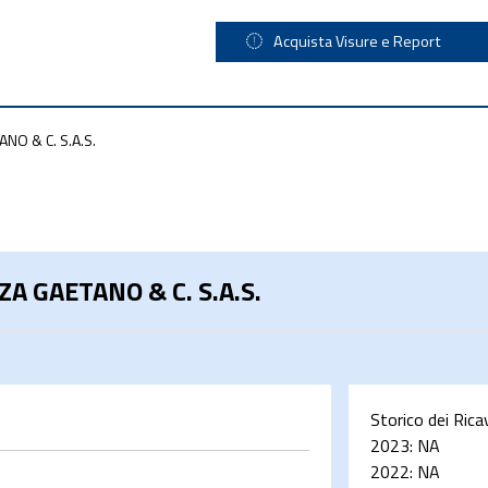
Acquista Visure e Report
O & C. S.A.S.
 GAETANO & C. S.A.S.
Storico dei Rica
2023:
NA
2022:
NA