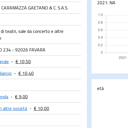
2021:
NA
CARAMAZZA GAETANO & C. S.A.S.
i teatri, sale da concerto e altre
e
 234 - 92026 FAVARA
erale
-
€ 10,50
ilancio
-
€ 10,40
età
ienda
-
€ 9,00
n altre società
-
€ 10,00