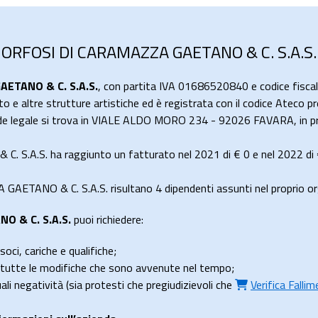
ORFOSI DI CARAMAZZA GAETANO & C. S.A.S.
ETANO & C. S.A.S.
, con partita IVA 01686520840 e codice fisc
to e altre strutture artistiche ed è registrata con il codice Ateco p
ede legale si trova in VIALE ALDO MORO 234 - 92026 FAVARA, in pro
S.A.S. ha raggiunto un fatturato nel 2021 di
€ 0
e nel 2022 di
TANO & C. S.A.S. risultano 4 dipendenti assunti nel proprio or
 & C. S.A.S.
puoi richiedere:
soci, cariche e qualifiche;
e tutte le modifiche che sono avvenute nel tempo;
uali negatività (sia protesti che pregiudizievoli che
Verifica Falli