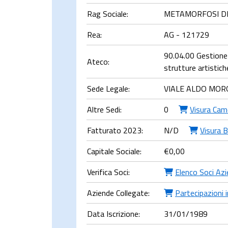
Rag Sociale:
METAMORFOSI DI 
Rea:
AG - 121729
90.04.00 Gestione d
Ateco:
strutture artistich
Sede Legale:
VIALE ALDO MORO
Altre Sedi:
0
Visura Cam
Fatturato 2023:
N/D
Visura B
Capitale Sociale:
€
0,00
Verifica Soci:
Elenco Soci Az
Aziende Collegate:
Partecipazioni i
Data Iscrizione:
31/01/1989