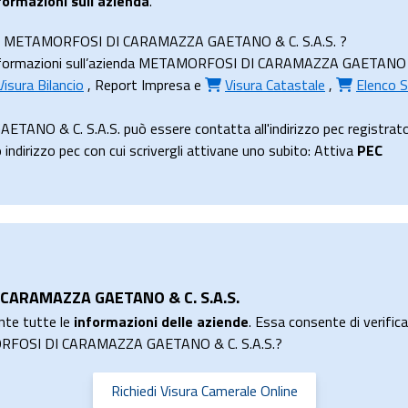
formazioni sull’azienda
.
zienda METAMORFOSI DI CARAMAZZA GAETANO & C. S.A.S. ?
nformazioni sull’azienda METAMORFOSI DI CARAMAZZA GAETANO & C. S.
Visura Bilancio
,
Report Impresa
e
Visura Catastale
,
Elenco S
O & C. S.A.S. può essere contatta all'indirizzo pec registrato
irizzo pec con cui scrivergli attivane uno subito: Attiva
PEC
 CARAMAZZA GAETANO & C. S.A.S.
nte tutte le
informazioni delle aziende
. Essa consente di verificar
AMORFOSI DI CARAMAZZA GAETANO & C. S.A.S.?
Richiedi Visura Camerale Online