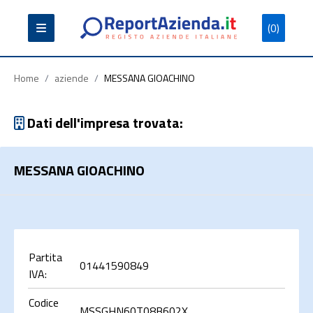
(0)
Partita
Codice
Ragione
Iva
Fiscale
Sociale
Home
/
aziende
/
MESSANA GIOACHINO
Dati dell'impresa trovata:
MESSANA GIOACHINO
Cerca
Partita
01441590849
IVA:
Codice
MSSGHN60T08B602X