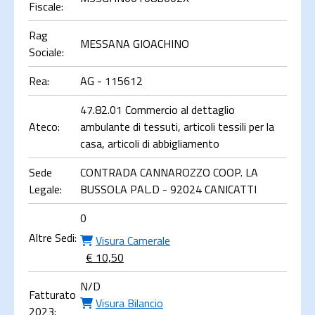
Fiscale:
Rag
MESSANA GIOACHINO
Sociale:
Rea:
AG - 115612
47.82.01 Commercio al dettaglio
Ateco:
ambulante di tessuti, articoli tessili per la
casa, articoli di abbigliamento
Sede
CONTRADA CANNAROZZO COOP. LA
Legale:
BUSSOLA PAL.D - 92024 CANICATTI
0
Altre Sedi:
Visura Camerale
€ 10,50
N/D
Fatturato
Visura Bilancio
2023: