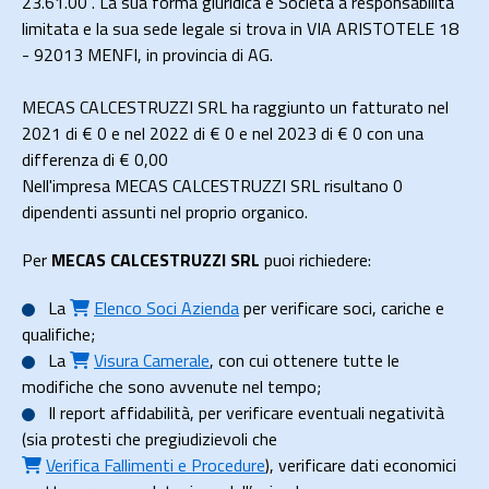
23.61.00 . La sua forma giuridica è Società a responsabilità
limitata e la sua sede legale si trova in VIA ARISTOTELE 18
- 92013 MENFI, in provincia di AG.
MECAS CALCESTRUZZI SRL ha raggiunto un fatturato nel
2021 di
€ 0
e nel 2022 di
€ 0
e nel 2023 di
€ 0
con una
differenza di €
0,00
Nell'impresa MECAS CALCESTRUZZI SRL risultano 0
dipendenti assunti nel proprio organico.
Per
MECAS CALCESTRUZZI SRL
puoi richiedere:
La
Elenco Soci Azienda
per verificare soci, cariche e
qualifiche;
La
Visura Camerale
, con cui ottenere tutte le
modifiche che sono avvenute nel tempo;
Il
report affidabilità
, per verificare eventuali negatività
(sia protesti che pregiudizievoli che
Verifica Fallimenti e Procedure
), verificare dati economici