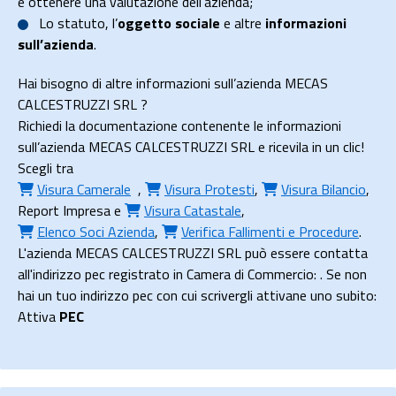
e ottenere una valutazione dell’azienda;
Lo
statuto
, l’
oggetto sociale
e altre
informazioni
sull’azienda
.
Hai bisogno di altre informazioni sull’azienda MECAS
CALCESTRUZZI SRL ?
Richiedi la documentazione contenente le informazioni
sull’azienda MECAS CALCESTRUZZI SRL e ricevila in un clic!
Scegli tra
Visura Camerale
,
Visura Protesti
,
Visura Bilancio
,
Report Impresa
e
Visura Catastale
,
Elenco Soci Azienda
,
Verifica Fallimenti e Procedure
.
L'azienda MECAS CALCESTRUZZI SRL può essere contatta
all'indirizzo pec registrato in Camera di Commercio: . Se non
hai un tuo indirizzo pec con cui scrivergli attivane uno subito:
Attiva
PEC