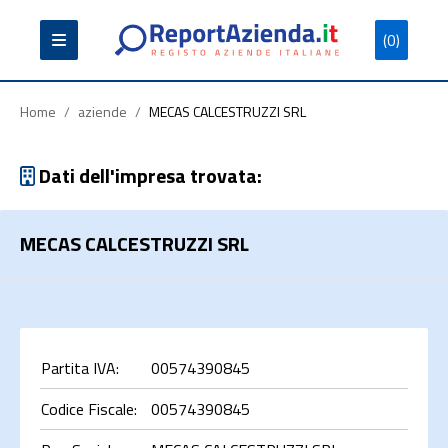
(0)
Partita
Codice
Ragione
Iva
Fiscale
Sociale
Home
/
aziende
/
MECAS CALCESTRUZZI SRL
Dati dell'impresa trovata:
MECAS CALCESTRUZZI SRL
Cerca
Partita IVA:
00574390845
Codice Fiscale:
00574390845