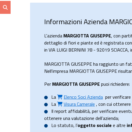
Informazioni Azienda MARG
L'azienda
MARGIOTTA GIUSEPPE
, con par
dettaglio di fiori e piante ed è registrata co
in VIA LUIGI BERNINI 78 - 92019 SCIACCA, in
MARGIOTTA GIUSEPPE ha raggiunto un fatt
Nell'impresa MARGIOTTA GIUSEPPE risultano 
Per
MARGIOTTA GIUSEPPE
puoi richiedere:
La
Elenco Soci Azienda
per verificare 
La
Visura Camerale
, con cui ottener
Il
report affidabilità
, per verificare event
ottenere una valutazione dell’azienda;
Lo
statuto
, l’
oggetto sociale
e altre
in