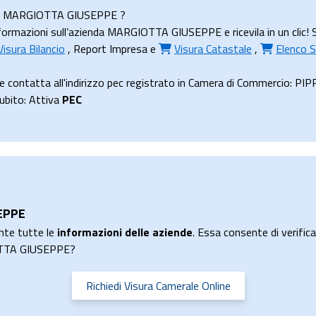
ienda MARGIOTTA GIUSEPPE ?
formazioni sull’azienda MARGIOTTA GIUSEPPE e ricevila in un clic! S
Visura Bilancio
,
Report Impresa
e
Visura Catastale
,
Elenco S
ontatta all'indirizzo pec registrato in Camera di Commercio: 
subito: Attiva
PEC
EPPE
nte tutte le
informazioni delle aziende
. Essa consente di verificar
IOTTA GIUSEPPE?
Richiedi Visura Camerale Online