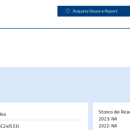
Acquista Visure e Report
Storico dei Rica
844
2023:
NA
2022:
NA
C24I533J