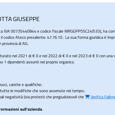
IOTTA GIUSEPPE
tita IVA 00735440844 e codice fiscale MRGGPP55C24I533J, ha come
n il codice Ateco prevalente: 47.76.10 . La sua forma giuridica è Impr
 provincia di AG.
urato nel 2021 di
€ 0
e nel 2022 di
€ 0
e nel 2023 di
€ 0
con una d
1 dipendenti assunti nel proprio organico.
soci, cariche e qualifiche;
e tutte le modifiche che sono avvenute nel tempo;
uali negatività (sia protesti che pregiudizievoli che
Verifica Falli
formazioni sull’azienda
.