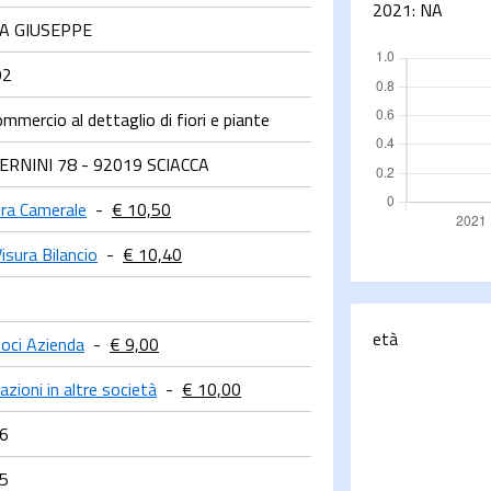
2021:
NA
A GIUSEPPE
92
mmercio al dettaglio di fiori e piante
BERNINI 78 - 92019 SCIACCA
ura Camerale
-
€ 10,50
isura Bilancio
-
€ 10,40
età
oci Azienda
-
€ 9,00
azioni in altre società
-
€ 10,00
6
5