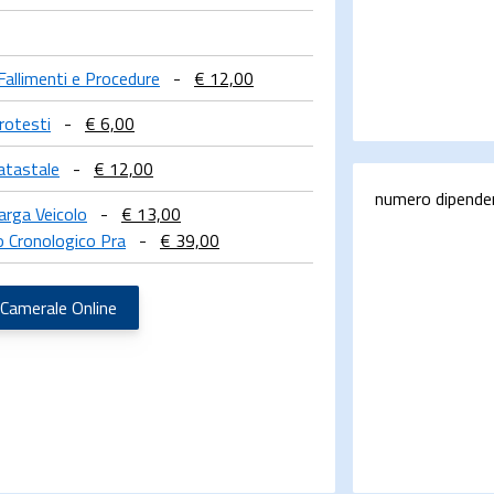
 Fallimenti e Procedure
-
€ 12,00
rotesti
-
€ 6,00
atastale
-
€ 12,00
numero dipende
arga Veicolo
-
€ 13,00
o Cronologico Pra
-
€ 39,00
 Camerale Online