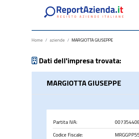
Partita
Codice
Ragione
Iva
Fiscale
Sociale
Home
/
aziende
/
MARGIOTTA GIUSEPPE
Dati dell'impresa trovata:
MARGIOTTA GIUSEPPE
rca
Partita IVA:
00735440
Codice Fiscale:
MRGGPP55