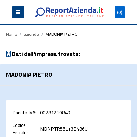
(0)
Partita
Codice
Ragione
Iva
Fiscale
Sociale
Home
/
aziende
/
MADONIA PIETRO
Dati dell'impresa trovata:
MADONIA PIETRO
Cerca
Partita IVA:
00281210849
Codice
MDNPTR55L13B486U
Fiscale: