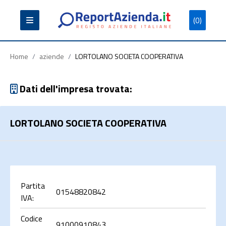
(0)
Partita
Codice
Ragione
Iva
Fiscale
Sociale
Home
/
aziende
/
LORTOLANO SOCIETA COOPERATIVA
Dati dell'impresa trovata:
LORTOLANO SOCIETA COOPERATIVA
Cerca
Partita
01548820842
IVA:
Codice
91000910843