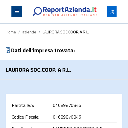
(0)
Partita
Codice
Ragione
Iva
Fiscale
Sociale
Home
/
aziende
/
LAURORA SOC.COOP. A R.L.
Dati dell'impresa trovata:
LAURORA SOC.COOP. A R.L.
Cerca
Partita IVA:
01689870846
Codice Fiscale:
01689870846