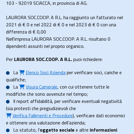
103 - 92019 SCIACCA, in provincia di AG.
LAURORA SOC.COOP. A R.L. ha raggiunto un fatturato nel
2021 di
€ 0
e nel 2022 di
€ 0
e nel 2023 di
€ 0
con una
differenza di €
0,00
Nell'impresa LAURORA SOC.COOP. A R.L. risultano 0
dipendenti assunti nel proprio organico.
Per
LAURORA SOC.COOP. A R.L.
puoi richiedere:
La
Elenco Soci Azienda
per verificare soci, cariche e
qualifiche;
La
Visura Camerale
, con cui ottenere tutte le
modifiche che sono avvenute nel tempo;
Il
report affidabilità
, per verificare eventuali negatività
(sia protesti che pregiudizievoli che
Verifica Fallimenti e Procedure
), verificare dati economici
e ottenere una valutazione dell’azienda;
Lo
statuto
, l’
oggetto sociale
e altre
informazioni