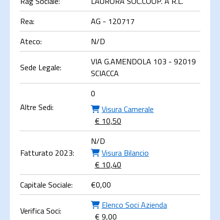
Rag Sociale:
LAURORA SOC.COOP. A R.L.
Rea:
AG - 120717
Ateco:
N/D
VIA G.AMENDOLA 103 - 92019
Sede Legale:
SCIACCA
0
Altre Sedi:
Visura Camerale
€ 10,50
N/D
Fatturato 2023:
Visura Bilancio
€ 10,40
Capitale Sociale:
€
0,00
Elenco Soci Azienda
Verifica Soci:
€ 9,00