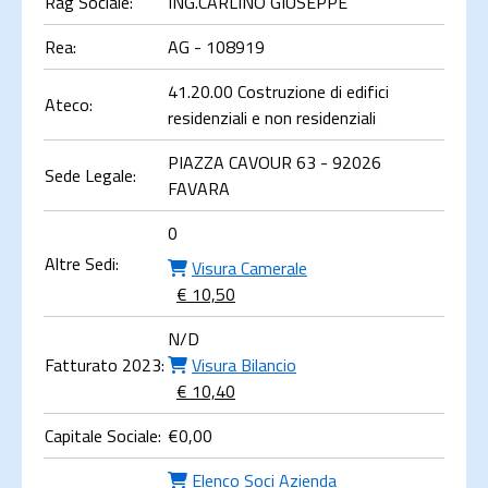
Rag Sociale:
ING.CARLINO GIUSEPPE
Rea:
AG - 108919
41.20.00 Costruzione di edifici
Ateco:
residenziali e non residenziali
PIAZZA CAVOUR 63 - 92026
Sede Legale:
FAVARA
0
Altre Sedi:
Visura Camerale
€ 10,50
N/D
Fatturato 2023:
Visura Bilancio
€ 10,40
Capitale Sociale:
€
0,00
Elenco Soci Azienda