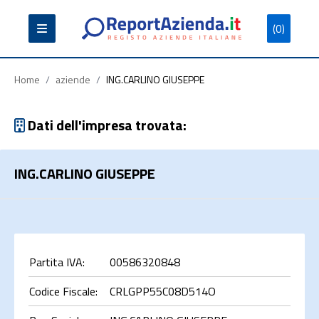
(0)
Partita
Codice
Ragione
Iva
Fiscale
Sociale
Home
/
aziende
/
ING.CARLINO GIUSEPPE
Dati dell'impresa trovata:
ING.CARLINO GIUSEPPE
Cerca
Partita IVA:
00586320848
Codice Fiscale:
CRLGPP55C08D514O