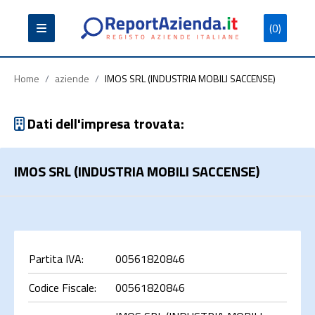
(0)
Partita
Codice
Ragione
Iva
Fiscale
Sociale
Home
/
aziende
/
IMOS SRL (INDUSTRIA MOBILI SACCENSE)
Dati dell'impresa trovata:
IMOS SRL (INDUSTRIA MOBILI SACCENSE)
Cerca
Partita IVA:
00561820846
Codice Fiscale:
00561820846