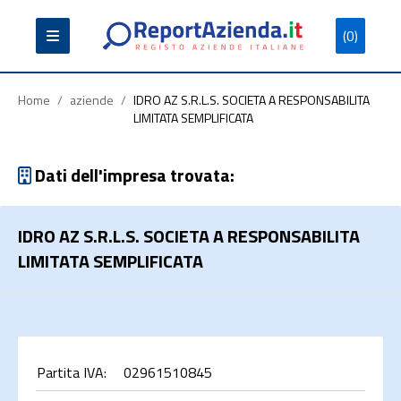
(0)
Partita
Codice
Ragione
Iva
Fiscale
Sociale
Home
/
aziende
/
IDRO AZ S.R.L.S. SOCIETA A RESPONSABILITA
LIMITATA SEMPLIFICATA
Dati dell'impresa trovata:
Cerca
IDRO AZ S.R.L.S. SOCIETA A RESPONSABILITA
LIMITATA SEMPLIFICATA
Partita IVA:
02961510845