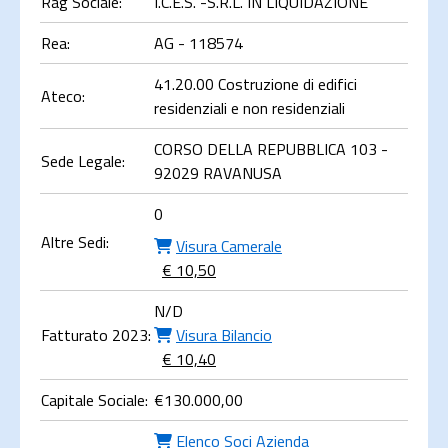
Rag Sociale:
I.C.E.S. -S.R.L. IN LIQUIDAZIONE
Rea:
AG - 118574
41.20.00 Costruzione di edifici
Ateco:
residenziali e non residenziali
CORSO DELLA REPUBBLICA 103 -
Sede Legale:
92029 RAVANUSA
0
Altre Sedi:
Visura Camerale
€ 10,50
N/D
Fatturato 2023:
Visura Bilancio
€ 10,40
Capitale Sociale:
€
130.000,00
Elenco Soci Azienda