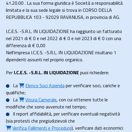
41.20.00 . La sua forma giuridica è Società a responsabilità
limitata e la sua sede legale si trova in CORSO DELLA
REPUBBLICA 103 - 92029 RAVANUSA, in provincia di AG.
I.C.E.S. -S.R.L. IN LIQUIDAZIONE ha raggiunto un fatturato
nel 2021 di
€ 0
e nel 2022 di
€ 0
e nel 2023 di
€ 0
con una
differenza di €
0,00
Nell'impresa I.C.E.S. -S.R.L. IN LIQUIDAZIONE risultano 1
dipendenti assunti nel proprio organico.
Per
I.C.E.S. -S.R.L. IN LIQUIDAZIONE
puoi richiedere:
La
Elenco Soci Azienda
per verificare soci, cariche e
qualifiche;
La
Visura Camerale
, con cui ottenere tutte le
modifiche che sono avvenute nel tempo;
Il
report affidabilità
, per verificare eventuali negatività
(sia protesti che pregiudizievoli che
Verifica Fallimenti e Procedure
), verificare dati economici