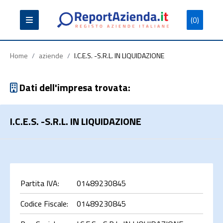
(0)
Partita
Codice
Ragione
Iva
Fiscale
Sociale
Home
/
aziende
/
I.C.E.S. -S.R.L. IN LIQUIDAZIONE
Dati dell'impresa trovata:
I.C.E.S. -S.R.L. IN LIQUIDAZIONE
Cerca
Partita IVA:
01489230845
Codice Fiscale:
01489230845