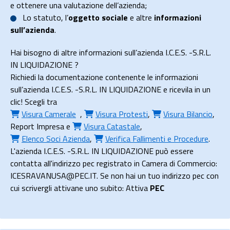
e ottenere una valutazione dell’azienda;
Lo
statuto
, l’
oggetto sociale
e altre
informazioni
sull’azienda
.
Hai bisogno di altre informazioni sull’azienda I.C.E.S. -S.R.L.
IN LIQUIDAZIONE ?
Richiedi la documentazione contenente le informazioni
sull’azienda I.C.E.S. -S.R.L. IN LIQUIDAZIONE e ricevila in un
clic! Scegli tra
Visura Camerale
,
Visura Protesti
,
Visura Bilancio
,
Report Impresa
e
Visura Catastale
,
Elenco Soci Azienda
,
Verifica Fallimenti e Procedure
.
L'azienda I.C.E.S. -S.R.L. IN LIQUIDAZIONE può essere
contatta all'indirizzo pec registrato in Camera di Commercio:
ICESRAVANUSA@PEC.IT. Se non hai un tuo indirizzo pec con
cui scrivergli attivane uno subito: Attiva
PEC