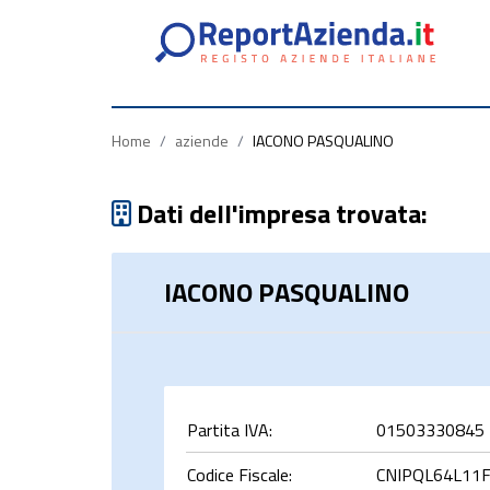
Partita
Codice
Ragione
Iva
Fiscale
Sociale
Home
/
aziende
/
IACONO PASQUALINO
Dati dell'impresa trovata:
IACONO PASQUALINO
rca
Partita IVA:
01503330845
Codice Fiscale:
CNIPQL64L11