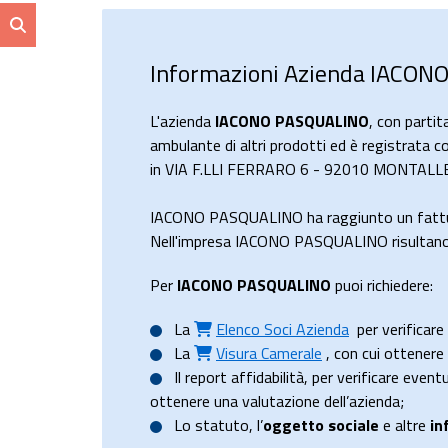
Informazioni Azienda IACO
L'azienda
IACONO PASQUALINO
, con parti
ambulante di altri prodotti ed è registrata co
in VIA F.LLI FERRARO 6 - 92010 MONTALLEGR
IACONO PASQUALINO ha raggiunto un fattu
Nell'impresa IACONO PASQUALINO risultano 1
Per
IACONO PASQUALINO
puoi richiedere:
La
Elenco Soci Azienda
per verificare 
La
Visura Camerale
, con cui ottener
Il
report affidabilità
, per verificare event
ottenere una valutazione dell’azienda;
Lo
statuto
, l’
oggetto sociale
e altre
in