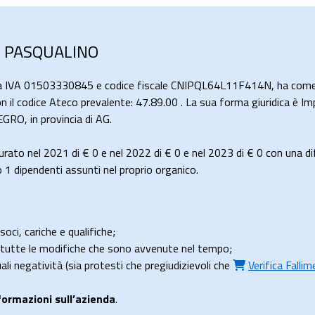
NO PASQUALINO
ta IVA 01503330845 e codice fiscale CNIPQL64L11F414N, ha come 
n il codice Ateco prevalente: 47.89.00 . La sua forma giuridica è Imp
O, in provincia di AG.
rato nel 2021 di
€ 0
e nel 2022 di
€ 0
e nel 2023 di
€ 0
con una di
 dipendenti assunti nel proprio organico.
soci, cariche e qualifiche;
e tutte le modifiche che sono avvenute nel tempo;
uali negatività (sia protesti che pregiudizievoli che
Verifica Falli
formazioni sull’azienda
.