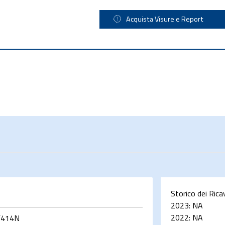
Acquista Visure e Report
Storico dei Rica
2023:
NA
2022:
NA
F414N