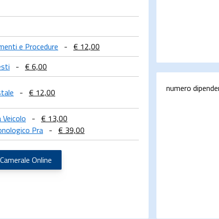
limenti e Procedure
-
€ 12,00
sti
-
€ 6,00
numero dipende
stale
-
€ 12,00
 Veicolo
-
€ 13,00
onologico Pra
-
€ 39,00
 Camerale Online