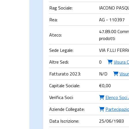
Rag Sociale:
IACONO PASQ
Rea:
AG - 110397
47.89.00 Commer
Ateco:
prodotti
Sede Legale:
VIA F.LLI FE
Altre Sedi:
0
Visura 
Fatturato 2023:
N/D
Visur
Capitale Sociale:
€
0,00
Verifica Soci:
Elenco Soci
Aziende Collegate:
Partecipazio
Data Iscrizione:
25/06/1983