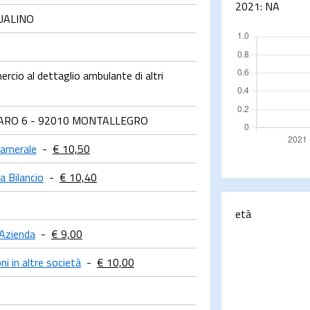
2021:
NA
UALINO
cio al dettaglio ambulante di altri
RRARO 6 - 92010 MONTALLEGRO
Camerale
-
€ 10,50
a Bilancio
-
€ 10,40
età
 Azienda
-
€ 9,00
ni in altre società
-
€ 10,00