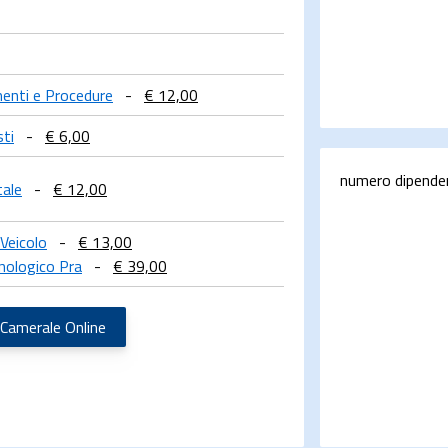
imenti e Procedure
-
€ 12,00
sti
-
€ 6,00
numero dipende
tale
-
€ 12,00
Veicolo
-
€ 13,00
nologico Pra
-
€ 39,00
 Camerale Online