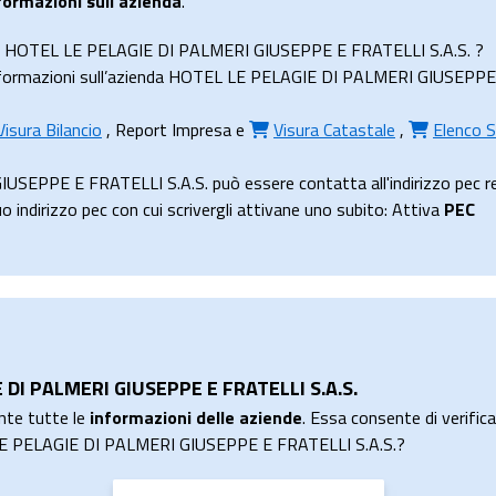
formazioni sull’azienda
.
ienda HOTEL LE PELAGIE DI PALMERI GIUSEPPE E FRATELLI S.A.S. ?
formazioni sull’azienda HOTEL LE PELAGIE DI PALMERI GIUSEPPE E FR
Visura Bilancio
,
Report Impresa
e
Visura Catastale
,
Elenco S
EPPE E FRATELLI S.A.S. può essere contatta all'indirizzo pec re
dirizzo pec con cui scrivergli attivane uno subito: Attiva
PEC
 DI PALMERI GIUSEPPE E FRATELLI S.A.S.
nte tutte le
informazioni delle aziende
. Essa consente di verificar
L LE PELAGIE DI PALMERI GIUSEPPE E FRATELLI S.A.S.?