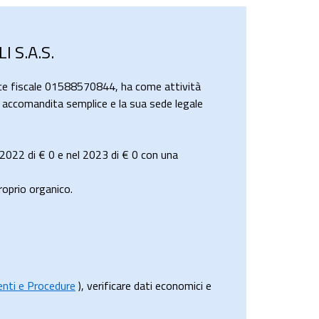
 S.A.S.
ce fiscale 01588570844, ha come attività
in accomandita semplice e la sua sede legale
 2022 di
€ 0
e nel 2023 di
€ 0
con una
oprio organico.
menti e Procedure
), verificare dati economici e