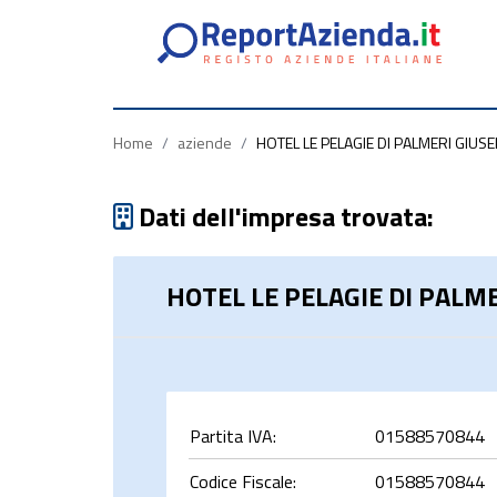
Partita
Codice
Ragione
Iva
Fiscale
Sociale
Home
/
aziende
/
HOTEL LE PELAGIE DI PALMERI GIUSEP
Dati dell'impresa trovata:
HOTEL LE PELAGIE DI PALME
rca
Partita IVA:
01588570844
Codice Fiscale:
01588570844