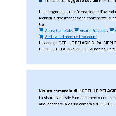
Lo
statuto
, l’
oggetto sociale
e altre
in
Hai bisogno di altre informazioni sull’az
Richiedi la documentazione contenente le in
tra
Visura Camerale
,
Visura Protesti
,
Verifica Fallimenti e Procedure
.
L'azienda HOTEL LE PELAGIE DI PALMERI GIUS
HOTELLEPELAGIE@PEC.IT. Se non hai un tuo in
Visura camerale di HOTEL LE PELAGIE
La visura camerale è un documento contene
Vuoi ottenere la visura camerale di HOTE