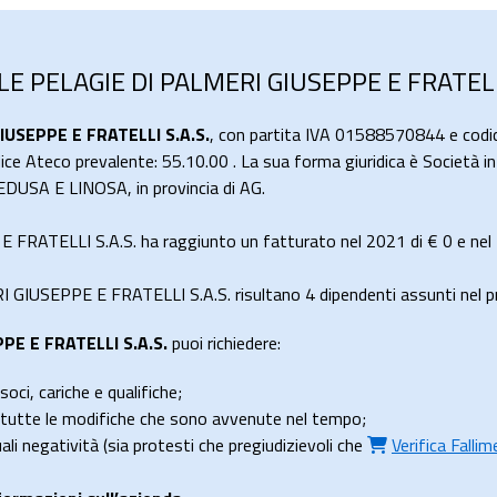
LE PELAGIE DI PALMERI GIUSEPPE E FRATELLI
IUSEPPE E FRATELLI S.A.S.
, con partita IVA 01588570844 e codi
dice Ateco prevalente: 55.10.00 . La sua forma giuridica è Società 
DUSA E LINOSA, in provincia di AG.
RATELLI S.A.S. ha raggiunto un fatturato nel 2021 di
€ 0
e nel
IUSEPPE E FRATELLI S.A.S. risultano 4 dipendenti assunti nel pr
PE E FRATELLI S.A.S.
puoi richiedere:
soci, cariche e qualifiche;
e tutte le modifiche che sono avvenute nel tempo;
uali negatività (sia protesti che pregiudizievoli che
Verifica Falli