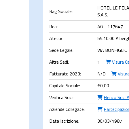
HOTEL LE PELA
Rag Sociale:
S.A.S.
Rea:
AG - 117647
Ateco:
55.10.00 Alberg
Sede Legale:
VIA BONFIGLIO
Altre Sedi:
1
Visura C
Fatturato 2023:
N/D
Visura
Capitale Sociale:
€
0,00
Verifica Soci:
Elenco Soci 
Aziende Collegate:
Partecipazion
Data Iscrizione:
30/03/1987