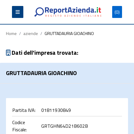
(0)
Partita
Codice
Ragione
Iva
Fiscale
Sociale
Home
/
aziende
/
GRUTTADAURIA GIOACHINO
Dati dell'impresa trovata:
GRUTTADAURIA GIOACHINO
Cerca
Partita IVA:
01811930849
Codice
GRTGHN64D21B602B
Fiscale: