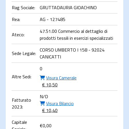
Rag Sociale:
GRUTTADAURIA GIOACHINO
Rea:
AG - 127485
47.51.00 Commercio al dettaglio di
Ateco:
prodotti tessili in esercizi specializzati
CORSO UMBERTO I 158 - 92024
Sede Legale:
CANICATTI
0
Altre Sedi:
Visura Camerale
€ 10,50
N/D
Fatturato
Visura Bilancio
2023:
€ 10,40
Capitale
€
0,00