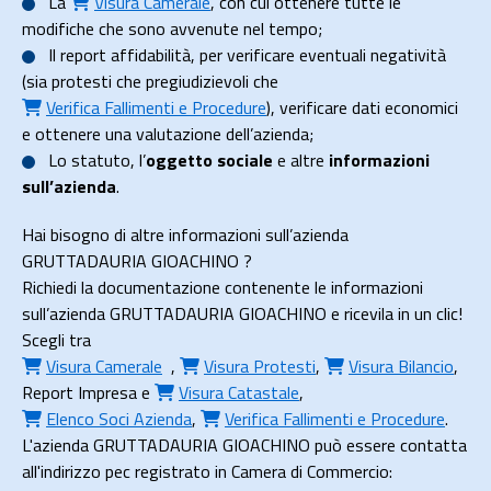
La
Visura Camerale
, con cui ottenere tutte le
modifiche che sono avvenute nel tempo;
Il
report affidabilità
, per verificare eventuali negatività
(sia protesti che pregiudizievoli che
Verifica Fallimenti e Procedure
), verificare dati economici
e ottenere una valutazione dell’azienda;
Lo
statuto
, l’
oggetto sociale
e altre
informazioni
sull’azienda
.
Hai bisogno di altre informazioni sull’azienda
GRUTTADAURIA GIOACHINO ?
Richiedi la documentazione contenente le informazioni
sull’azienda GRUTTADAURIA GIOACHINO e ricevila in un clic!
Scegli tra
Visura Camerale
,
Visura Protesti
,
Visura Bilancio
,
Report Impresa
e
Visura Catastale
,
Elenco Soci Azienda
,
Verifica Fallimenti e Procedure
.
L'azienda GRUTTADAURIA GIOACHINO può essere contatta
all'indirizzo pec registrato in Camera di Commercio: