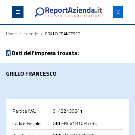
(0)
Partita
Codice
Ragione
Iva
Fiscale
Sociale
Home
/
aziende
/
GRILLO FRANCESCO
Dati dell'impresa trovata:
GRILLO FRANCESCO
Cerca
Partita IVA:
01422430841
Codice Fiscale:
GRLFNC61R10E573Q