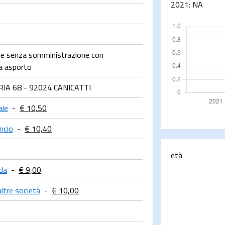
2021:
NA
ne senza somministrazione con
da asporto
RIA 68 - 92024 CANICATTI
ale
-
€ 10,50
ancio
-
€ 10,40
età
da
-
€ 9,00
altre società
-
€ 10,00