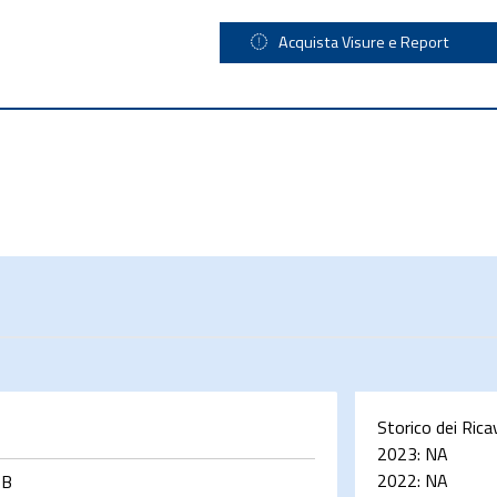
Acquista Visure e Report
Storico dei Rica
2023:
NA
2022:
NA
2B