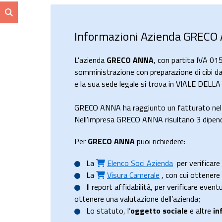
Informazioni Azienda GRECO
L'azienda
GRECO ANNA
, con partita IVA 0
somministrazione con preparazione di cibi da 
e la sua sede legale si trova in VIALE DELL
GRECO ANNA ha raggiunto un fatturato nel
Nell'impresa GRECO ANNA risultano 3 dipende
Per
GRECO ANNA
puoi richiedere:
La
Elenco Soci Azienda
per verificare 
La
Visura Camerale
, con cui ottener
Il
report affidabilità
, per verificare event
ottenere una valutazione dell’azienda;
Lo
statuto
, l’
oggetto sociale
e altre
in