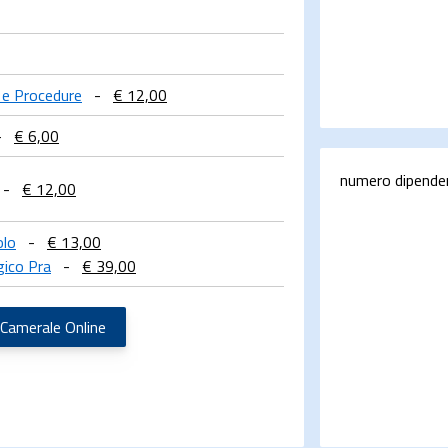
i e Procedure
-
€ 12,00
-
€ 6,00
numero dipende
-
€ 12,00
olo
-
€ 13,00
gico Pra
-
€ 39,00
 Camerale Online