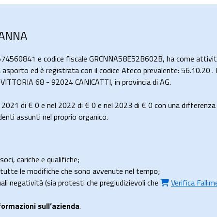
 ANNA
1574560841 e codice fiscale GRCNNA58E52B602B, ha come attività
asporto ed è registrata con il codice Ateco prevalente: 56.10.20 . 
A VITTORIA 68 - 92024 CANICATTI, in provincia di AG.
 2021 di
€ 0
e nel 2022 di
€ 0
e nel 2023 di
€ 0
con una differenza
nti assunti nel proprio organico.
soci, cariche e qualifiche;
e tutte le modifiche che sono avvenute nel tempo;
uali negatività (sia protesti che pregiudizievoli che
Verifica Falli
formazioni sull’azienda
.