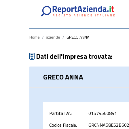
Partita
Codice
Ragione
Iva
Fiscale
Sociale
Home
/
aziende
/
GRECO ANNA
Dati dell'impresa trovata:
GRECO ANNA
rca
Partita IVA:
01574560841
Codice Fiscale:
GRCNNA58E52B60