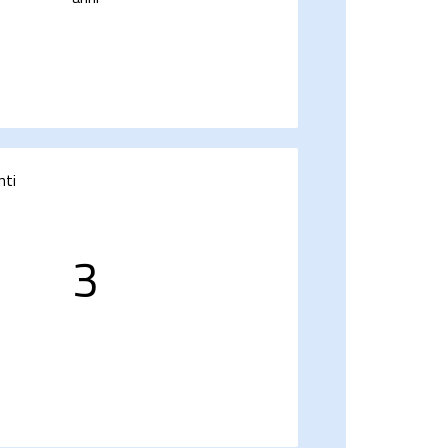
nti
3