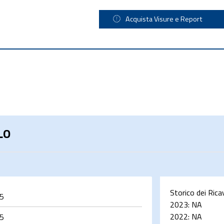
Acquista Visure e Report
OLO
Storico dei Rica
5
2023:
NA
2022:
NA
5