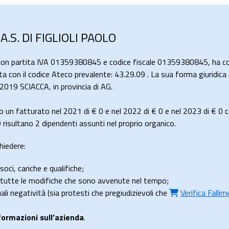
.A.S. DI FIGLIOLI PAOLO
con partita IVA 01359380845 e codice fiscale 01359380845, ha come
ta con il codice Ateco prevalente: 43.29.09 . La sua forma giuridic
2019 SCIACCA, in provincia di AG.
o un fatturato nel 2021 di
€ 0
e nel 2022 di
€ 0
e nel 2023 di
€ 0
c
risultano 2 dipendenti assunti nel proprio organico.
hiedere:
soci, cariche e qualifiche;
e tutte le modifiche che sono avvenute nel tempo;
uali negatività (sia protesti che pregiudizievoli che
Verifica Falli
formazioni sull’azienda
.