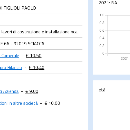
2021:
NA
 DI FIGLIOLI PAOLO
 lavori di costruzione e installazione nca
E 66 - 92019 SCIACCA
a Camerale
-
€ 10,50
ura Bilancio
-
€ 10,40
età
ci Azienda
-
€ 9,00
ioni in altre società
-
€ 10,00