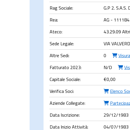
Rag Sociale:
G.P 2. S.A.S.
Rea:
AG - 111184
Ateco:
43.29.09 Altri
Sede Legale:
VIA VALVERD
Altre Sedi:
0
Visur
Fatturato 2023:
N/D
Vis
Capitale Sociale:
€
0,00
Verifica Soci:
Elenco So
Aziende Collegate:
Partecipaz
Data Iscrizione:
29/12/1983
Data Inizio Attività:
04/07/1983