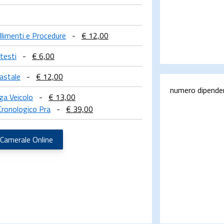
allimenti e Procedure
-
€ 12,00
testi
-
€ 6,00
astale
-
€ 12,00
numero dipende
ga Veicolo
-
€ 13,00
Cronologico Pra
-
€ 39,00
 Camerale Online