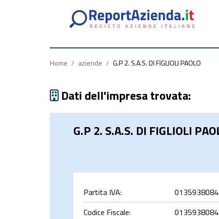
Partita
Codice
Ragione
Iva
Fiscale
Sociale
Home
/
aziende
/
G.P 2. S.A.S. DI FIGLIOLI PAOLO
Dati dell'impresa trovata:
G.P 2. S.A.S. DI FIGLIOLI PA
rca
Partita IVA:
0135938084
Codice Fiscale:
0135938084