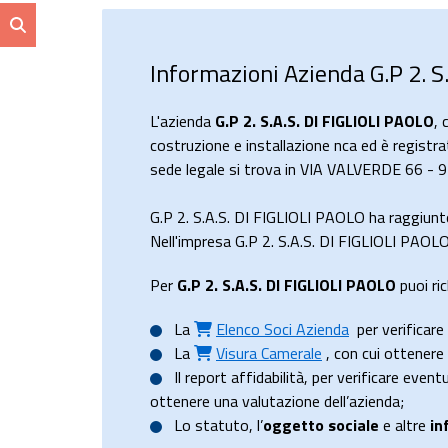
Informazioni Azienda G.P 2. S
L'azienda
G.P 2. S.A.S. DI FIGLIOLI PAOLO
, 
costruzione e installazione nca ed è registra
sede legale si trova in VIA VALVERDE 66 - 9
G.P 2. S.A.S. DI FIGLIOLI PAOLO ha raggiunt
Nell'impresa G.P 2. S.A.S. DI FIGLIOLI PAOLO 
Per
G.P 2. S.A.S. DI FIGLIOLI PAOLO
puoi ric
La
Elenco Soci Azienda
per verificare 
La
Visura Camerale
, con cui ottener
Il
report affidabilità
, per verificare event
ottenere una valutazione dell’azienda;
Lo
statuto
, l’
oggetto sociale
e altre
in