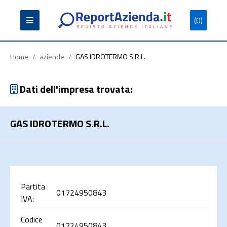
(0)
Partita
Codice
Ragione
Iva
Fiscale
Sociale
Home
/
aziende
/
GAS IDROTERMO S.R.L.
Dati dell'impresa trovata:
GAS IDROTERMO S.R.L.
Cerca
Partita
01724950843
IVA:
Codice
01724950843