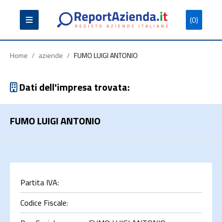
(0)
Partita
Codice
Ragione
Iva
Fiscale
Sociale
Home
/
aziende
/
FUMO LUIGI ANTONIO
Dati dell'impresa trovata:
FUMO LUIGI ANTONIO
Cerca
Partita IVA:
Codice Fiscale: