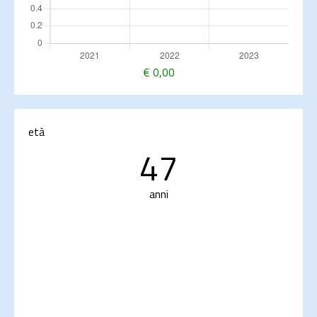
€
0,00
età
47
anni