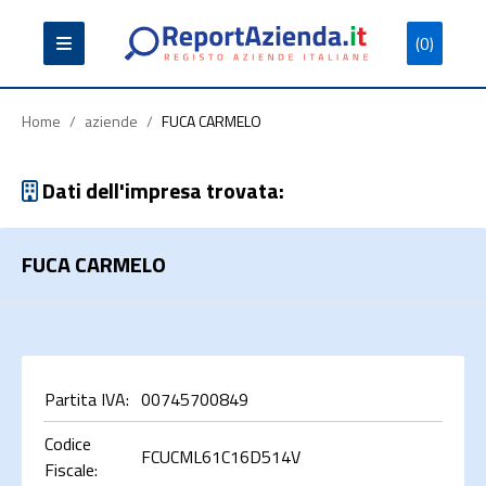
(0)
Partita
Codice
Ragione
Iva
Fiscale
Sociale
Home
/
aziende
/
FUCA CARMELO
Dati dell'impresa trovata:
FUCA CARMELO
Cerca
Partita IVA:
00745700849
Codice
FCUCML61C16D514V
Fiscale: