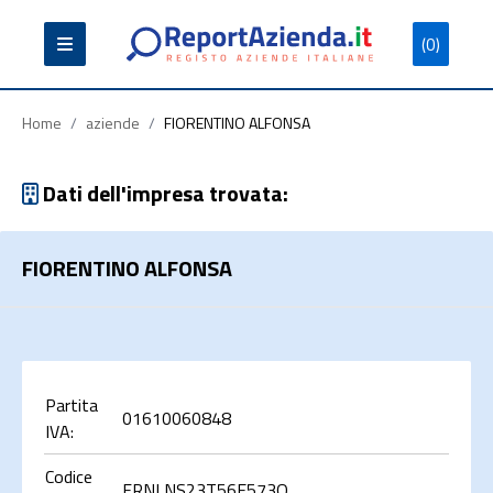
(0)
Partita
Codice
Ragione
Iva
Fiscale
Sociale
Home
/
aziende
/
FIORENTINO ALFONSA
Dati dell'impresa trovata:
FIORENTINO ALFONSA
Cerca
Partita
01610060848
IVA:
Codice
FRNLNS23T56E573Q