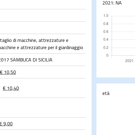
2021:
NA
aglio di macchine, attrezzature e
macchine e attrezzature per il giardinaggio
2017 SAMBUCA DI SICILIA
€ 10,50
-
€ 10,40
età
€ 9,00