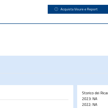
Acquista Visure e Report
Storico dei Rica
2023:
NA
2022:
NA