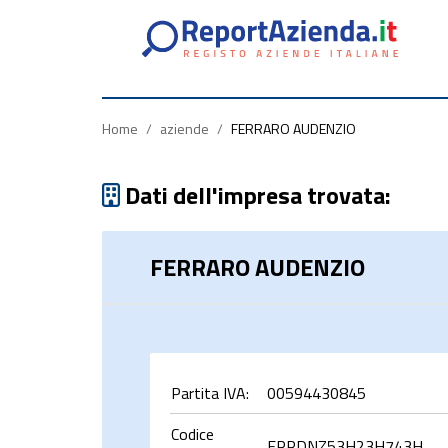
Partita
Codice
Ragione
Iva
Fiscale
Sociale
Home
/
aziende
/
FERRARO AUDENZIO
Dati dell'impresa trovata:
FERRARO AUDENZIO
rca
Partita IVA:
00594430845
Codice
FRRDNZ53H23H743H