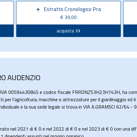
Estratto Cronologico Pra
€ 39,00
acquista
ARO AUDENZIO
ta IVA 00594430845 e codice fiscale FRRDNZ53H23H743H, ha come 
i per l'agricoltura; macchine e attrezzature per il giardinaggio ed è
individuale e la sua sede legale si trova in VIA A.GRAMSCI 62/64 -
ato nel 2021 di
€ 0
e nel 2022 di
€ 0
e nel 2023 di
€ 0
con una dif
dipendenti assunti nel proprio organico.