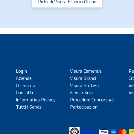
Richiedi Visura Bilancio Online
Login
Visura Camerale
Re
Aziende
Visura Bilanci
Cr
Chi Siamo
Visura Protesti
Vi
Contatti
Elenco Soci
Vi
Informativa Privacy
Procedure Concorsuali
Tutti i Servizi
Partecipazioni