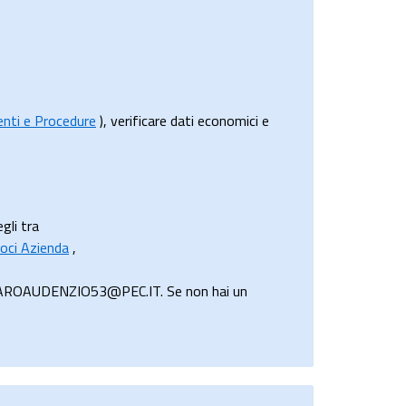
menti e Procedure
), verificare dati economici e
gli tra
oci Azienda
,
ERRAROAUDENZIO53@PEC.IT. Se non hai un