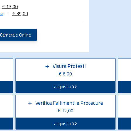
€ 13,00
ra
-
€ 39,00
 Camerale Online
Visura Protesti
€ 6,00
acquista
Verifica Fallimenti e Procedure
€ 12,00
acquista