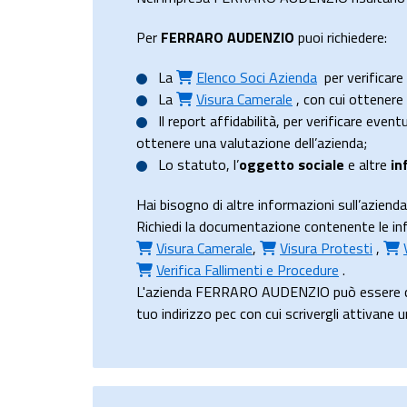
Per
FERRARO AUDENZIO
puoi richiedere:
La
Elenco Soci Azienda
per verificare 
La
Visura Camerale
, con cui ottener
Il
report affidabilità
, per verificare event
ottenere una valutazione dell’azienda;
Lo
statuto
, l’
oggetto sociale
e altre
in
Hai bisogno di altre informazioni sull’az
Richiedi la documentazione contenente le in
Visura Camerale
,
Visura Protesti
,
Verifica Fallimenti e Procedure
.
L'azienda FERRARO AUDENZIO può essere co
tuo indirizzo pec con cui scrivergli attivane 