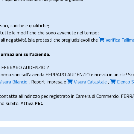
soci, cariche e qualifiche;
e tutte le modifiche che sono avvenute nel tempo;
uali negatività (sia protesti che pregiudizievoli che
Verifica Falli
formazioni sull’azienda
.
ienda FERRARO AUDENZIO ?
formazioni sull’azienda FERRARO AUDENZIO e ricevila in un clic! Sce
Visura Bilancio
,
Report Impresa
e
Visura Catastale
,
Elenco S
ntatta all'indirizzo pec registrato in Camera di Commercio: F
uno subito: Attiva
PEC