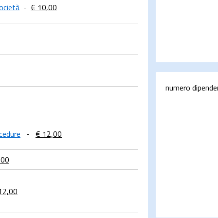
società
-
€ 10,00
numero dipende
ocedure
-
€ 12,00
,00
12,00