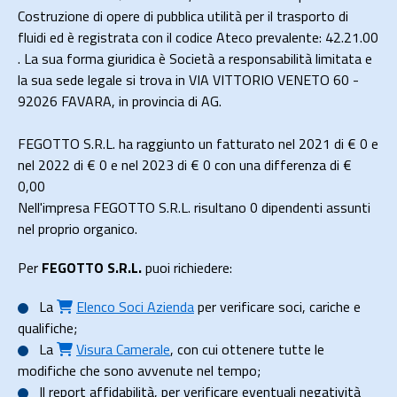
Costruzione di opere di pubblica utilità per il trasporto di
fluidi ed è registrata con il codice Ateco prevalente: 42.21.00
. La sua forma giuridica è Società a responsabilità limitata e
la sua sede legale si trova in VIA VITTORIO VENETO 60 -
92026 FAVARA, in provincia di AG.
FEGOTTO S.R.L. ha raggiunto un fatturato nel 2021 di
€ 0
e
nel 2022 di
€ 0
e nel 2023 di
€ 0
con una differenza di €
0,00
Nell'impresa FEGOTTO S.R.L. risultano 0 dipendenti assunti
nel proprio organico.
Per
FEGOTTO S.R.L.
puoi richiedere:
La
Elenco Soci Azienda
per verificare soci, cariche e
qualifiche;
La
Visura Camerale
, con cui ottenere tutte le
modifiche che sono avvenute nel tempo;
Il
report affidabilità
, per verificare eventuali negatività