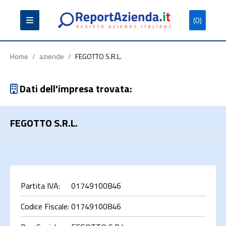
(0)
Partita
Codice
Ragione
Iva
Fiscale
Sociale
Home
/
aziende
/
FEGOTTO S.R.L.
Dati dell'impresa trovata:
FEGOTTO S.R.L.
Cerca
Partita IVA:
01749100846
Codice Fiscale:
01749100846