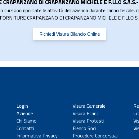
 CRAPANZANO DI CRAPANZANO MICHELE E F.LLO S.A.S.-
n cui sono riportate le attività dell’azienda durante l’anno fiscale, m
ETTROFORNITURE CRAPANZANO DI CRAPANZANO MICHELE E F.LLO S.
Richiedi Visura Bilancio Online
Login
Visura Camerale
Re
Aziende
Visura Bilanci
Cr
Chi Siamo
Visura Protesti
Vi
Contatti
Elenco Soci
Vi
Informativa Privacy
Procedure Concorsuali