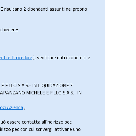
ultano 2 dipendenti assunti nel proprio
ichiedere:
menti e Procedure
), verificare dati economici e
 F.LLO S.A.S.- IN LIQUIDAZIONE ?
RAPANZANO MICHELE E F.LLO S.A.S.- IN
oci Azienda
,
ssere contatta all'indirizzo pec
o pec con cui scrivergli attivane uno