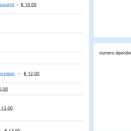
 società
-
€ 10,00
numero dipende
rocedure
-
€ 12,00
6,00
 12,00
-
€ 13,00