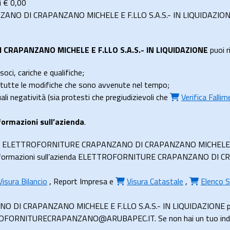
i €
0,00
O DI CRAPANZANO MICHELE E F.LLO S.A.S.- IN LIQUIDAZIONE ris
RAPANZANO MICHELE E F.LLO S.A.S.- IN LIQUIDAZIONE
puoi r
soci, cariche e qualifiche;
e tutte le modifiche che sono avvenute nel tempo;
uali negatività (sia protesti che pregiudizievoli che
Verifica Falli
formazioni sull’azienda
.
azienda ELETTROFORNITURE CRAPANZANO DI CRAPANZANO MICHELE E
e informazioni sull’azienda ELETTROFORNITURE CRAPANZANO DI C
Visura Bilancio
,
Report Impresa
e
Visura Catastale
,
Elenco S
I CRAPANZANO MICHELE E F.LLO S.A.S.- IN LIQUIDAZIONE può e
ROFORNITURECRAPANZANO@ARUBAPEC.IT. Se non hai un tuo indirizz