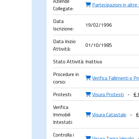
Aziende
Partecipazioni in altre
Collegate:
Data
19/02/1996
Iscrizione:
Data Inizio
01/10/1985
Attività:
Stato Attività:
Inattiva
Procedure in
Verifica Fallimenti e P
corso:
Protesti:
Visura Protesti
-
€ 
Verifica
Immobili
Visura Catastale
-
€
Intestati:
Controlla i
Visura Targa Veicolo