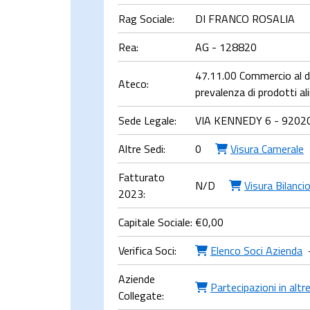
Rag Sociale:
DI FRANCO ROSALIA
Rea:
AG - 128820
47.11.00 Commercio al de
Ateco:
prevalenza di prodotti a
Sede Legale:
VIA KENNEDY 6 - 9202
Altre Sedi:
0
Visura Camerale
Fatturato
N/D
Visura Bilanci
2023:
Capitale Sociale:
€
0,00
Verifica Soci:
Elenco Soci Azienda
Aziende
Partecipazioni in altr
Collegate: