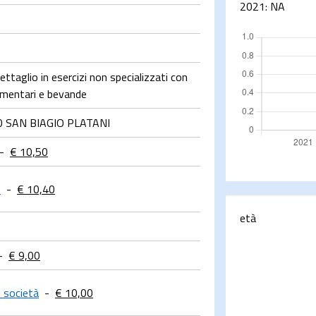
2021:
NA
ttaglio in esercizi non specializzati con
limentari e bevande
0 SAN BIAGIO PLATANI
-
€ 10,50
o
-
€ 10,40
età
-
€ 9,00
e società
-
€ 10,00