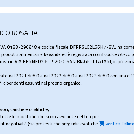
ANCO ROSALIA
a IVA 01837290848 e codice fiscale DFRRSL62L66H778W, ha come a
di prodotti alimentari e bevande ed è registrata con il codice Ateco 
si trova in VIA KENNEDY 6 - 92020 SAN BIAGIO PLATANI, in provincia
ato nel 2021 di
€ 0
e nel 2022 di
€ 0
e nel 2023 di
€ 0
con una dif
dipendenti assunti nel proprio organico.
soci, cariche e qualifiche;
e tutte le modifiche che sono avvenute nel tempo;
uali negatività (sia protesti che pregiudizievoli che
Verifica Falli