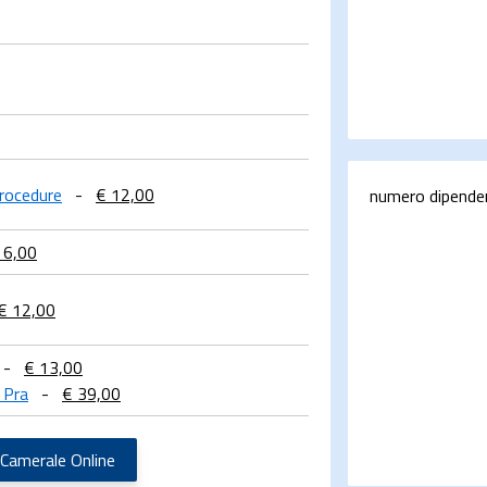
Procedure
-
€ 12,00
numero dipende
 6,00
€ 12,00
-
€ 13,00
 Pra
-
€ 39,00
 Camerale Online