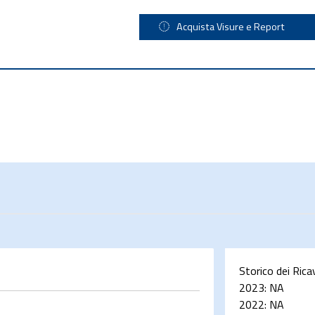
Acquista Visure e Report
Storico dei Rica
2023:
NA
2022:
NA