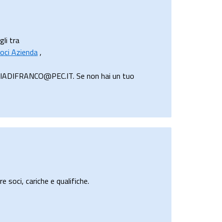
gli tra
oci Azienda
,
ALIADIFRANCO@PEC.IT. Se non hai un tuo
e soci, cariche e qualifiche.