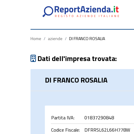
Partita
Codice
Ragione
Iva
Fiscale
Sociale
Home
/
aziende
/
DI FRANCO ROSALIA
Dati dell'impresa trovata:
DI FRANCO ROSALIA
rca
Partita IVA:
01837290848
Codice Fiscale:
DFRRSL62L66H778W