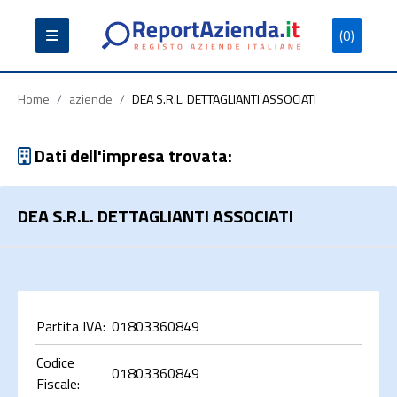
(0)
Partita
Codice
Ragione
Iva
Fiscale
Sociale
Home
/
aziende
/
DEA S.R.L. DETTAGLIANTI ASSOCIATI
Dati dell'impresa trovata:
DEA S.R.L. DETTAGLIANTI ASSOCIATI
Cerca
Partita IVA:
01803360849
Codice
01803360849
Fiscale: